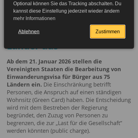
Optional können Sie das Tracking abschalten. Du
Die USA setzen die
kannst diese Einstellung jederzeit wieder ändern
mehr Informationen
Bearbeitung von Visa für
Russland und 74 weitere
Ablehnen
Zustimmen
Länder aus
Ab dem 21. Januar 2026 stellen die
Vereinigten Staaten die Bearbeitung von
Einwanderungsvisa für Bürger aus 75
Ländern ein.
Die Einschränkung betrifft
Personen, die Anspruch auf einen ständigen
Wohnsitz (Green Card) haben. Die Entscheidung
wird mit dem Bestreben der Regierung
begründet, den Zuzug von Personen zu
begrenzen, die zur „Last für die Gesellschaft“
werden könnten (public charge).
jetzt beantragen