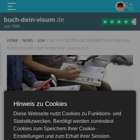
buch-dein-visum
.de
seit 1998
HOME
NEWS
USA
DIE USA SETZEN DIE BEARBEITUNG VON VISA
FÜR RUSSLAND UND 74 WEITERE LÄNDER AUS
Hinweis zu Cookies
Diese Webseite nutzt Cookies zu Funktions- und
USA
Statistikzwecken. Benötigt werden zumindest
Cookies zum Speichern Ihrer Cookie-
Einstellungen und zum Erhalt ihrer Session.
15.01.2026