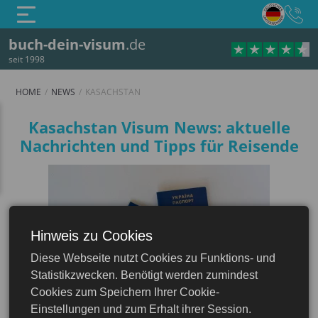
buch-dein-visum
.de
seit 1998
HOME
NEWS
KASACHSTAN
Kasachstan Visum News: aktuelle
Nachrichten und Tipps für Reisende
Hinweis zu Cookies
Diese Webseite nutzt Cookies zu Funktions- und
Kasachstan
Statistikzwecken. Benötigt werden zumindest
Cookies zum Speichern Ihrer Cookie-
Einstellungen und zum Erhalt ihrer Session.
Gestern
Kasachstan