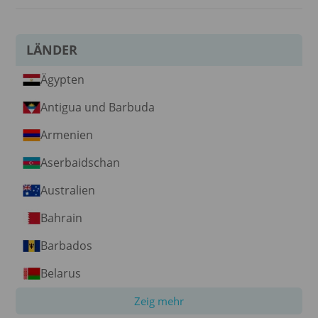
LÄNDER
Ägypten
Antigua und Barbuda
Armenien
Aserbaidschan
Australien
Bahrain
Barbados
Belarus
Zeig mehr