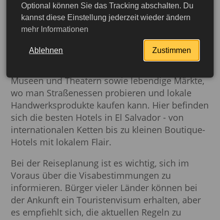
Optional können Sie das Tracking abschalten. Du
Badeorte.
kannst diese Einstellung jederzeit wieder ändern
mehr Informationen
San Salvador, die Hauptstadt El Salvadors,
ist ein wichtiges Geschäfts- und
Ablehnen
Zustimmen
Kulturzentrum
. In der Stadt stehen moderne
Geschäftsviertel neben kolonialen Gebäuden,
Museen und Theatern sowie lebendige Märkte,
wo man Straßenessen probieren und lokale
Handwerksprodukte kaufen kann. Hier befinden
sich die besten Hotels in El Salvador - von
internationalen Ketten bis zu kleinen Boutique-
Hotels mit lokalem Flair.
Bei der Reiseplanung ist es wichtig, sich im
Voraus über die Visabestimmungen zu
informieren. Bürger vieler Länder können bei
der Ankunft ein Touristenvisum erhalten, aber
es empfiehlt sich, die aktuellen Regeln zu