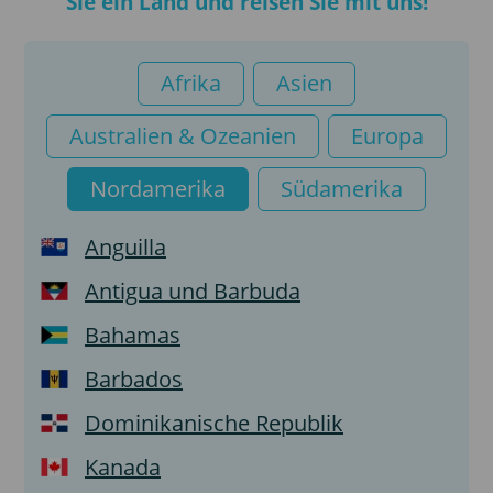
Sie ein Land und reisen Sie mit uns!
Afrika
Asien
Australien & Ozeanien
Europa
Nordamerika
Südamerika
Anguilla
Antigua und Barbuda
Bahamas
Barbados
Dominikanische Republik
Kanada