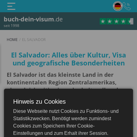
buch-dein-visum
.de
seit 1998
HOME
EL SALVADOR
El Salvador: Alles über Kultur, Visa
und geografische Besonderheiten
El Salvador ist das kleinste Land in der
kontinentalen Region Zentralamerikas,
aber gleichzeitig eines der kulturell und
natürlichen Vielfalt reichsten.
Das Land wird
Hinweis zu Cookies
vom Pazifischen Ozean umspült und die Küste
Diese Webseite nutzt Cookies zu Funktions- und
El Salvadors ist bekannt für ihre Weltklasse-
El Salvador
Statistikzwecken. Benötigt werden zumindest
Surfstrände, insbesondere in Orten wie El
Cookies zum Speichern Ihrer Cookie-
Tunco und El Sunzal. Hier befinden sich
Einstellungen und zum Erhalt ihrer Session.
malerische Fischerdörfer und moderne