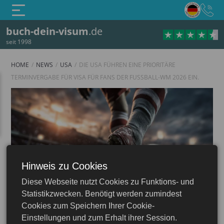
buch-dein-visum
.de
seit 1998
HOME
NEWS
USA
DIE USA FÜHREN EINE PRIORITÄRE
TERMINVERGABE FÜR VISA FÜR FANS DER FUSSBALL-WM 2026 EIN.
Hinweis zu Cookies
Diese Webseite nutzt Cookies zu Funktions- und
USA
Statistikzwecken. Benötigt werden zumindest
Cookies zum Speichern Ihrer Cookie-
Einstellungen und zum Erhalt ihrer Session.
26.01.2026