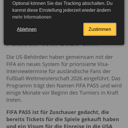
Optional können Sie das Tracking abschalten. Du
Die USA führen eine
kannst diese Einstellung jederzeit wieder ändern
mehr Informationen
prioritäre Terminvergabe
für Visa für Fans der
Ablehnen
Zustimmen
Fußball-WM 2026 ein.
Die US-Behörden haben gemeinsam mit der
FIFA ein neues System für priorisierte Visa-
Interviewtermine für ausländische Fans der
Fußball-Weltmeisterschaft 2026 eingeführt. Das
Programm trägt den Namen FIFA PASS und wird
einige Monate vor Beginn des Turniers in Kraft
treten.
FIFA PASS ist für Zuschauer gedacht, die
bereits Tickets für die Spiele gekauft haben
jetzt beantragen
und ein Visum für die Einreise in die USA