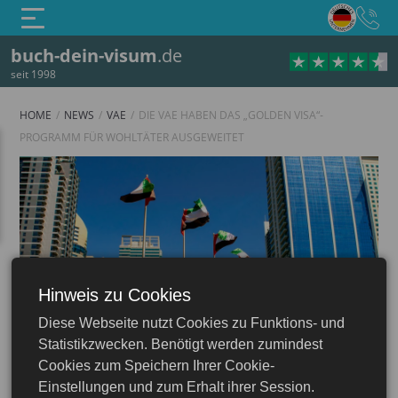
buch-dein-visum
.de
seit 1998
HOME
NEWS
VAE
DIE VAE HABEN DAS „GOLDEN VISA“-
PROGRAMM FÜR WOHLTÄTER AUSGEWEITET
Hinweis zu Cookies
Diese Webseite nutzt Cookies zu Funktions- und
VAE
Statistikzwecken. Benötigt werden zumindest
Cookies zum Speichern Ihrer Cookie-
Einstellungen und zum Erhalt ihrer Session.
22.10.2025