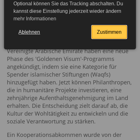
Optional können Sie das Tracking abschalten. Du
Die VAE haben das
kannst diese Einstellung jederzeit wieder ändern
mehr Informationen
„Golden Visa“-Programm
für Wohltäter ausgeweitet
Ablehnen
Zustimmen
Vereinigte Arabische Emirate haben eine neue
Phase des 'Goldenen Visum'-Programms
angekündigt, indem sie eine Kategorie für
Spender islamischer Stiftungen (Waqfs)
hinzugefügt haben. Jetzt können Philanthropen,
die in humanitäre Projekte investieren, eine
zehnjährige Aufenthaltsgenehmigung im Land
erhalten. Die Entscheidung zielt darauf ab, die
Kultur der Wohltätigkeit zu entwickeln und die
soziale Verantwortung zu stärken.
Ein Kooperationsabkommen wurde von der