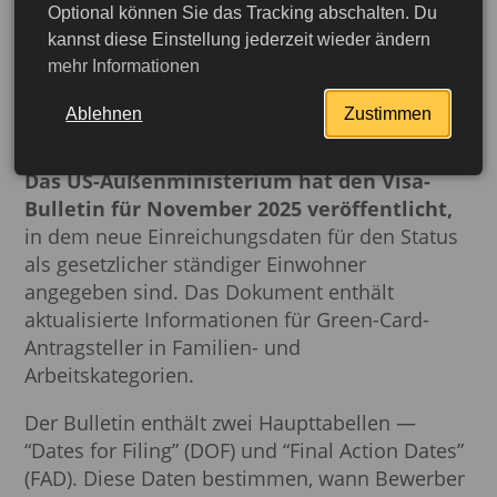
Optional können Sie das Tracking abschalten. Du
Die USA haben die Fristen
kannst diese Einstellung jederzeit wieder ändern
mehr Informationen
für die Beantragung einer
Green Card aktualisiert
Ablehnen
Zustimmen
Das US-Außenministerium hat den Visa-
Bulletin für November 2025 veröffentlicht,
in dem neue Einreichungsdaten für den Status
als gesetzlicher ständiger Einwohner
angegeben sind. Das Dokument enthält
aktualisierte Informationen für Green-Card-
Antragsteller in Familien- und
Arbeitskategorien.
Der Bulletin enthält zwei Haupttabellen —
“Dates for Filing” (DOF) und “Final Action Dates”
(FAD). Diese Daten bestimmen, wann Bewerber
jetzt beantragen