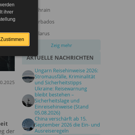
 werden
Bahrain
 ihrer
tellung
Barbados
Belarus
Zustimmen
Zeig mehr
AKTUELLE NACHRICHTEN
Ungarn Reisehinweise 2026:
Stromausfälle, Kriminalität
10.2025
und Sicherheitstipps
Ukraine: Reisewarnung
bleibt bestehen –
Sicherheitslage und
Einreisehinweise (Stand
05.08.2026)
China verschärft ab 15.
eit
September 2026 die Ein- und
eg der
Ausreiseregeln