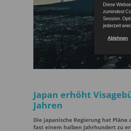
Diese Websei
zumindest Co
Session. Opti
jederzeit wi
Ablehnen
Japan erhöht Visagebü
Jahren
Die japanische Regierung hat Pläne 
fast einem halben Jahrhundert zu e