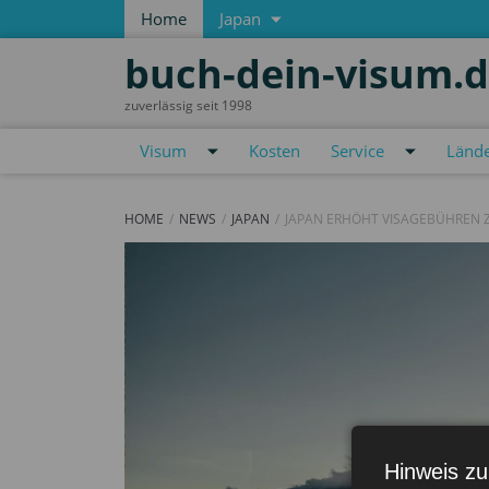
Home
Japan
buch-dein-visum.
zuverlässig seit 1998
Visum
Kosten
Service
Länd
HOME
NEWS
JAPAN
JAPAN ERHÖHT VISAGEBÜHREN Z
Hinweis zu