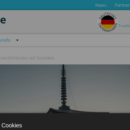
News
Partner
de
TrustS
erinfo
UM ERSTEN MAL SEIT 50 JAHREN
 Cookies