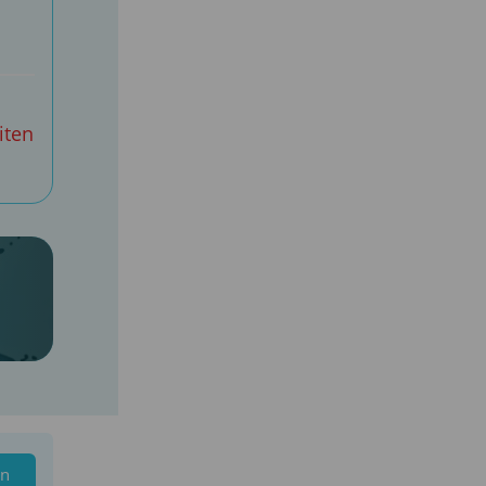
iten
en