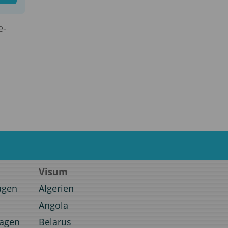
e-
Visum
agen
Algerien
Angola
ragen
Belarus