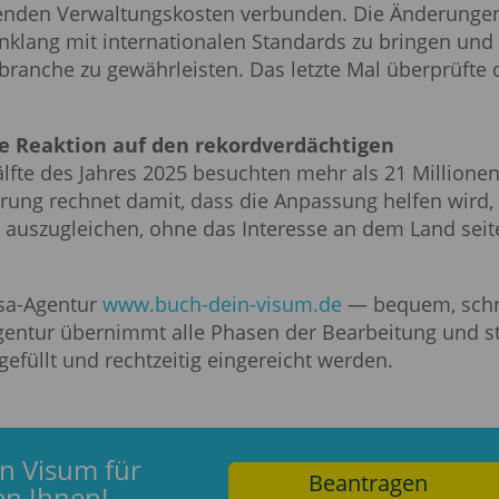
igenden Verwaltungskosten verbunden. Die Änderunge
inklang mit internationalen Standards zu bringen und
ranche zu gewährleisten. Das letzte Mal überprüfte 
ne Reaktion auf den rekordverdächtigen
älfte des Jahres 2025 besuchten mehr als 21 Millione
rung rechnet damit, dass die Anpassung helfen wird, 
auszugleichen, ohne das Interesse an dem Land seit
sa-Agentur
www.buch-dein-visum.de
— bequem, schn
Agentur übernimmt alle Phasen der Bearbeitung und st
efüllt und rechtzeitig eingereicht werden.
in Visum für
Beantragen
en Ihnen!