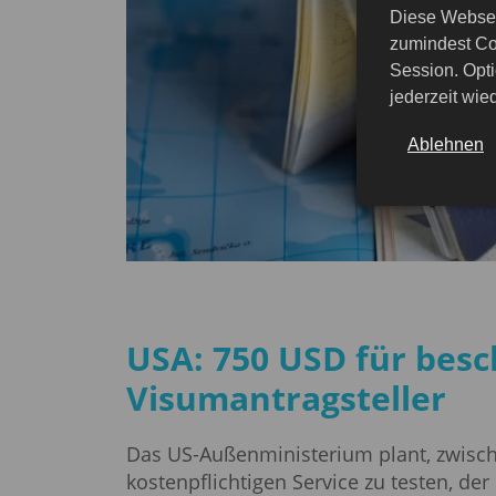
Diese Websei
zumindest Co
Session. Opti
jederzeit wi
Ablehnen
USA: 750 USD für besc
Visumantragsteller
Das US-Außenministerium plant, zwisc
kostenpflichtigen Service zu testen, de