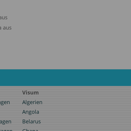
aus
a aus
Visum
agen
Algerien
Angola
ragen
Belarus