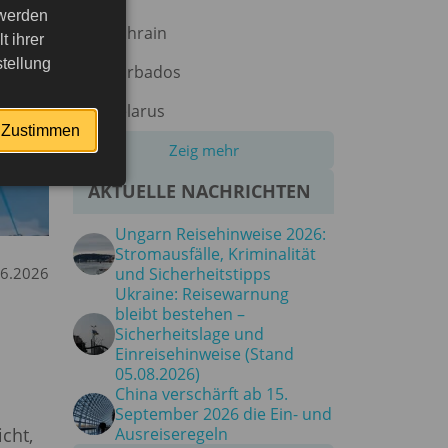
 werden
Bahrain
 ihrer
tellung
Barbados
Belarus
Zustimmen
Zeig mehr
AKTUELLE NACHRICHTEN
Ungarn Reisehinweise 2026:
Stromausfälle, Kriminalität
06.2026
und Sicherheitstipps
Ukraine: Reisewarnung
bleibt bestehen –
Sicherheitslage und
Einreisehinweise (Stand
05.08.2026)
China verschärft ab 15.
September 2026 die Ein- und
cht,
Ausreiseregeln