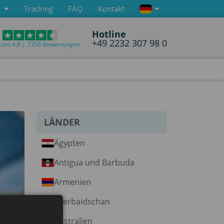
Tracking
FAQ
Kontakt
Hotline
+49 2232 307 98 0
core 4.8 | 7350 Bewertungen
LÄNDER
Ägypten
Antigua und Barbuda
Armenien
Aserbaidschan
Australien