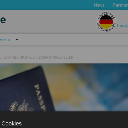
News
Partner
de
TrustS
rinfo
E TERMINE FÜR B1/B2 VISUMANTRAGSTELLER
 Cookies