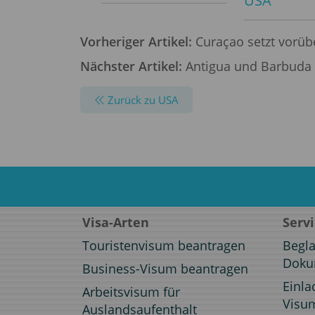
USA
Vorheriger Artikel:
Curaçao setzt vorüb
Nächster Artikel:
Antigua und Barbuda s
Zurück zu USA
Visa-Arten
Serv
Touristenvisum beantragen
Begl
Doku
Business-Visum beantragen
Einla
Arbeitsvisum für
Visu
Auslandsaufenthalt