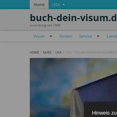
Home
USA
buch-dein-visum.
zuverlässig seit 1998
Visum
Kosten
Service
Lände
HOME
NEWS
USA
USA: 750 USD FÜR BESCHLEUNIGT
Hinweis zu