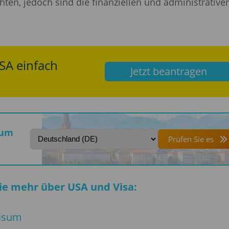
ten, jedoch sind die finanziellen und administrative
SA einfach
Jetzt beantragen
sum
Prüfen Sie es
ie mehr über USA und Visa:
visum