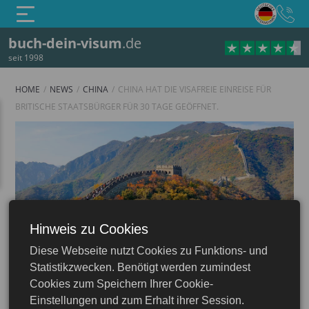
buch-dein-visum
.de
seit 1998
HOME
NEWS
CHINA
CHINA HAT DIE VISAFREIE EINREISE FÜR
BRITISCHE STAATSBÜRGER FÜR 30 TAGE GEÖFFNET.
Hinweis zu Cookies
Diese Webseite nutzt Cookies zu Funktions- und
China
Statistikzwecken. Benötigt werden zumindest
Cookies zum Speichern Ihrer Cookie-
Einstellungen und zum Erhalt ihrer Session.
03.02.2026