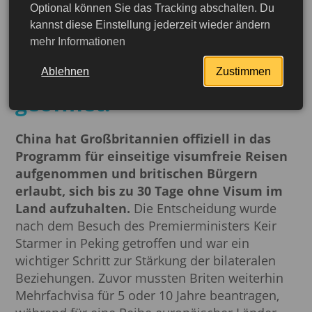
Optional können Sie das Tracking abschalten. Du
China hat die visafreie
kannst diese Einstellung jederzeit wieder ändern
mehr Informationen
Einreise für britische
Staatsbürger für 30 Tage
Ablehnen
Zustimmen
geöffnet.
China hat Großbritannien offiziell in das
Programm für einseitige visumfreie Reisen
aufgenommen und britischen Bürgern
erlaubt, sich bis zu 30 Tage ohne Visum im
Land aufzuhalten.
Die Entscheidung wurde
nach dem Besuch des Premierministers Keir
Starmer in Peking getroffen und war ein
wichtiger Schritt zur Stärkung der bilateralen
Beziehungen. Zuvor mussten Briten weiterhin
Mehrfachvisa für 5 oder 10 Jahre beantragen,
jetzt beantragen