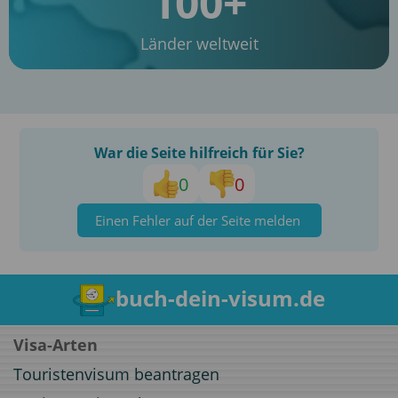
100+
Länder weltweit
War die Seite hilfreich für Sie?
0
0
Einen Fehler auf der Seite melden
buch-dein-visum.de
Visa-Arten
Touristenvisum beantragen