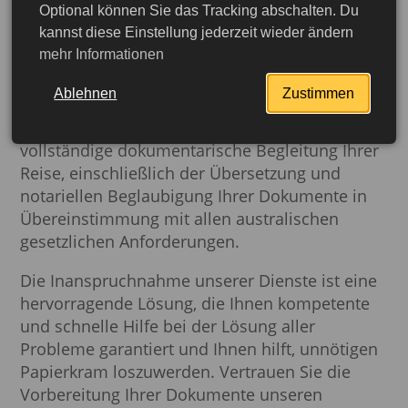
Optional können Sie das Tracking abschalten. Du
sichergestellt und der offizielle Status Ihrer
kannst diese Einstellung jederzeit wieder ändern
Dokumente in Australien garantiert.
mehr Informationen
Unsere Firma
Buch-dein-Visum.de
wird Ihnen
Ablehnen
Zustimmen
dabei helfen
.
Wir bieten Ihnen professionelle
und umfassende Dienstleistungen für die
vollständige dokumentarische Begleitung Ihrer
Reise, einschließlich der Übersetzung und
notariellen Beglaubigung Ihrer Dokumente in
Übereinstimmung mit allen australischen
gesetzlichen Anforderungen.
Die Inanspruchnahme unserer Dienste ist eine
hervorragende Lösung, die Ihnen kompetente
und schnelle Hilfe bei der Lösung aller
Probleme garantiert und Ihnen hilft, unnötigen
Papierkram loszuwerden. Vertrauen Sie die
Vorbereitung Ihrer Dokumente unseren
jetzt beantragen