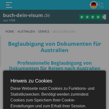
buch-dein-visum
.de
seit 1998
HOME
AUSTRALIEN
SERVICE
BEGLAUBIGUNG
Beglaubigung
Beglaubigung von Dokumenten für
Australien
Professionelle Beglaubigung von
Dokumenten für Reisen nach Australien
Bei der Vorbereitung einer Reise nach
Hinweis zu Cookies
Australien ist es wichtig, dass alle
Diese Webseite nutzt Cookies zu Funktions- und
erforderlichen Dokumente ordnungsgemäß
Australien
Statistikzwecken. Benötigt werden zumindest
ausgefertigt, ins Englische, die Amtssprache
Cookies zum Speichern Ihrer Cookie-
Australiens, übersetzt und notariell beglaubigt
Einstellungen und zum Erhalt ihrer Session.
werden. Dadurch wird die Rechtsgültigkeit