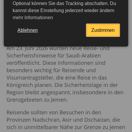
Optional können Sie das Tracking abschalten. Du
Aktuelle Sicherheitslage
kannst diese Einstellung jederzeit wieder ändern
mehr Informationen
und Reisehinweise für
Saudi-Arabien
Ablehnen
Zustimmen
Am 23. Juni 2026 wurden neue Reise- und
Sicherheitshinweise für Saudi-Arabien
veröffentlicht. Diese Informationen sind
besonders wichtig für Reisende und
Visumantragsteller, die eine Reise in das
Königreich planen. Die Sicherheitslage in der
Region bleibt angespannt, insbesondere in den
Grenzgebieten zu Jemen.
Reisende sollten von Besuchen in den
Provinzen Nadschran, Asir und Dschaizan, die
sich in unmittelbarer Nähe zur Grenze zu Jemen