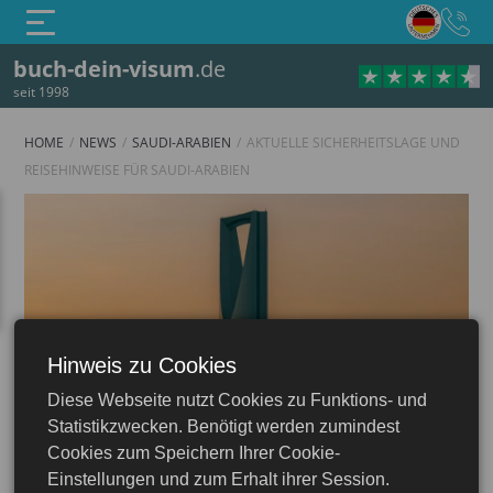
buch-dein-visum
.de
seit 1998
HOME
NEWS
SAUDI-ARABIEN
AKTUELLE SICHERHEITSLAGE UND
REISEHINWEISE FÜR SAUDI-ARABIEN
Hinweis zu Cookies
Diese Webseite nutzt Cookies zu Funktions- und
Statistikzwecken. Benötigt werden zumindest
Saudi-Arabien
Cookies zum Speichern Ihrer Cookie-
Einstellungen und zum Erhalt ihrer Session.
23.06.2026