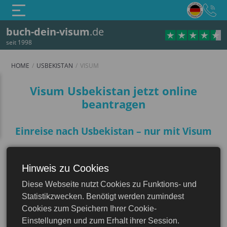
buch-dein-visum
.de
seit 1998
HOME
USBEKISTAN
VISUM
Visum
Visum Usbekistan jetzt online
beantragen
Einreise nach Usbekistan – nur mit Visum
Das
Visum für Usbekistan
ist in mehrere
Unterkategorien untergliedert. Zu den
Hinweis zu Cookies
populärsten Visa-Typen zählen
Diese Webseite nutzt Cookies zu Funktions- und
Touristenvisa, Besuchervisa (auch:
Usbekistan
Statistikzwecken. Benötigt werden zumindest
Privatvisa), Geschäftsvisa und Transitvisa.
Cookies zum Speichern Ihrer Cookie-
Der Visumantrag ist Teil der
Einstellungen und zum Erhalt ihrer Session.