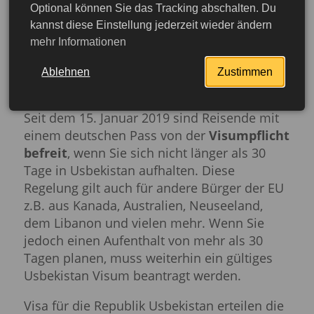
Reisevorbereitungen. Erledigen Sie diese
Optional können Sie das Tracking abschalten. Du
stets vor der Einreise in ein Land.
kannst diese Einstellung jederzeit wieder ändern
Antragsteller sind verpflichtet, den Zweck
mehr Informationen
ihrer Einreise wahrheitsgemäß im
Antragsformular anzugeben. Dieses ist
Ablehnen
Zustimmen
digital auszufüllen.
Seit dem 15. Januar 2019 sind Reisende mit
einem deutschen Pass von der
Visumpflicht
befreit
, wenn Sie sich nicht länger als 30
Tage in Usbekistan aufhalten. Diese
Regelung gilt auch für andere Bürger der EU
z.B. aus Kanada, Australien, Neuseeland,
dem Libanon und vielen mehr. Wenn Sie
jedoch einen Aufenthalt von mehr als 30
Tagen planen, muss weiterhin ein gültiges
Usbekistan Visum beantragt werden.
jetzt beantragen
Visa für die Republik Usbekistan erteilen die