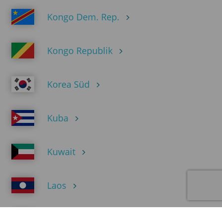
Kongo Dem. Rep.
Kongo Republik
Korea Süd
Kuba
Kuwait
Laos
Libanon