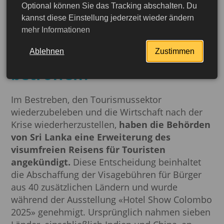
Optional können Sie das Tracking abschalten. Du
Sri Lanka erweitert die
kannst diese Einstellung jederzeit wieder ändern
mehr Informationen
Liste der visumfreien
Länder: Wer ist davon
Ablehnen
Zustimmen
betroffen?
Im Bestreben, den Tourismussektor
wiederzubeleben und die Wirtschaft nach der
Krise wiederherzustellen,
haben die Behörden
von Sri Lanka eine Erweiterung des
visumfreien Reisens für Touristen
angekündigt.
Diese Entscheidung beinhaltet
die Abschaffung der Visagebühren für Bürger
aus 40 zusätzlichen Ländern und wurde
während der Ausstellung «Hotel Show Colombo
2025» genehmigt. Ursprünglich nahmen sieben
jetzt beantragen