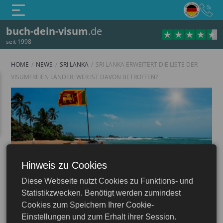
buch-dein-visum
.de
seit 1998
HOME
NEWS
SRI LANKA
SRI LANKA ERWEITERT DIE LISTE DER
VISUMFREIEN LÄNDER: WER IST DAVON BETROFFEN?
Hinweis zu Cookies
Diese Webseite nutzt Cookies zu Funktions- und
Sri Lanka
Statistikzwecken. Benötigt werden zumindest
Cookies zum Speichern Ihrer Cookie-
Einstellungen und zum Erhalt ihrer Session.
29.07.2025