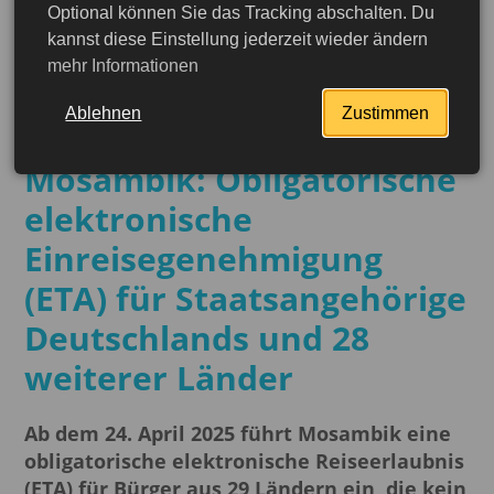
Optional können Sie das Tracking abschalten. Du
kannst diese Einstellung jederzeit wieder ändern
12.05.2025
mehr Informationen
Neue
Ablehnen
Zustimmen
Einreisebestimmungen für
Mosambik: Obligatorische
elektronische
Einreisegenehmigung
(ETA) für Staatsangehörige
Deutschlands und 28
weiterer Länder
Ab dem 24. April 2025 führt Mosambik eine
obligatorische elektronische Reiseerlaubnis
jetzt beantragen
(ETA) für Bürger aus 29 Ländern ein, die kein