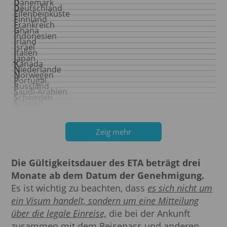
Dänemark
Deutschland
Elfenbeinküste
Finnland
Frankreich
Ghana
Indonesien
Irland
Israel
Italien
Japan
Kanada
Niederlande
Norwegen
Portugal
Russland
Saudi-Arabien
Schweden
Schweiz
Senegal
Singapur
Spanien
Südkorea
Ukraine
Zeig mehr
Vereinigte Arabische Emirate
Vereinigte Staaten von Amerika
Vereinigtes Königreich
Die Gültigkeitsdauer des ETA beträgt drei
Monate ab dem Datum der Genehmigung.
Es ist wichtig zu beachten, dass
es sich nicht um
ein Visum handelt, sondern um eine Mitteilung
über die legale Einreise,
die bei der Ankunft
zusammen mit dem Reisepass und anderen