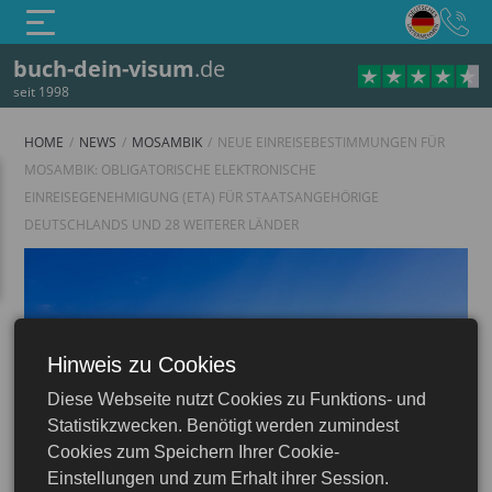
buch-dein-visum
.de
seit 1998
HOME
NEWS
MOSAMBIK
NEUE EINREISEBESTIMMUNGEN FÜR
MOSAMBIK: OBLIGATORISCHE ELEKTRONISCHE
EINREISEGENEHMIGUNG (ETA) FÜR STAATSANGEHÖRIGE
DEUTSCHLANDS UND 28 WEITERER LÄNDER
Hinweis zu Cookies
Diese Webseite nutzt Cookies zu Funktions- und
Mosambik
Statistikzwecken. Benötigt werden zumindest
Cookies zum Speichern Ihrer Cookie-
Einstellungen und zum Erhalt ihrer Session.