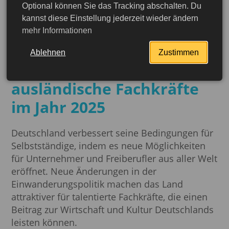
Optional können Sie das Tracking abschalten. Du
13.05.2025
kannst diese Einstellung jederzeit wieder ändern
Selbstständigkeit in
mehr Informationen
Deutschland: Neue Regeln
Ablehnen
Zustimmen
und Möglichkeiten für
ausländische Fachkräfte
im Jahr 2025
Deutschland verbessert seine Bedingungen für
Selbstständige, indem es neue Möglichkeiten
für Unternehmer und Freiberufler aus aller Welt
eröffnet. Neue Änderungen in der
Einwanderungspolitik machen das Land
attraktiver für talentierte Fachkräfte, die einen
Beitrag zur Wirtschaft und Kultur Deutschlands
leisten können.