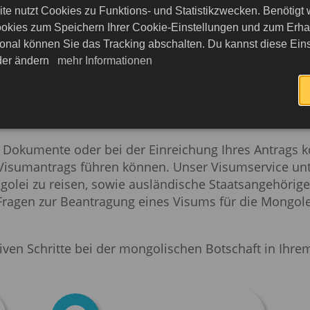
 visafreie Regelung für Bürger aus Deutschland u
te nutzt Cookies zu Funktions- und Statistikzwecken. Benötigt
and zu touristischen und geschäftlichen Zwecken f
okies zum Speichern Ihrer Cookie-Einstellungen und zum Erhalt
öchten, müssen Sie ein Visum beantragen.
onal können Sie das Tracking abschalten. Du kannst diese Eins
eder ändern
mehr Informationen
 die visumfreie Einreise nicht gestattet ist, ist es w
 zu bestimmen, sei es zu touristischen Zwecken, für
Für Reisen in die Mongolei können Sie ein elektroni
ongolei in Deutschland wenden.
n Dokumente oder bei der Einreichung Ihres Antrags k
 Visumantrags führen können. Unser Visumservice unt
golei zu reisen, sowie ausländische Staatsangehörige,
Fragen zur Beantragung eines Visums für die Mongolei 
iven Schritte bei der mongolischen Botschaft in Ihr