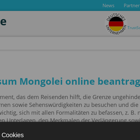
News
Partner
de
TrustS
sum Mongolei online beantra
ument, das dem Reisenden hilft, die Grenze ungehind
rnen sowie Sehenswürdigkeiten zu besuchen und die 
wichtig, sich mit allen Formalitäten zu befassen, z. B.
en Unterlagen, den Merkmalen der Verlängerung sowie
ob Sie diese Voraussetzungen erfüllen.
 Cookies