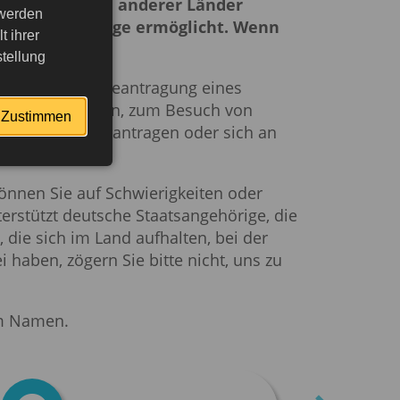
nd einer Reihe anderer Länder
 werden
ür bis zu 30 Tage ermöglicht.
Wenn
 ihrer
tellung
ichtig, vor der Beantragung eines
 Geschäftstreffen, zum Besuch von
Zustimmen
sches Visum beantragen oder sich an
önnen Sie auf Schwierigkeiten oder
erstützt deutsche Staatsangehörige, die
 die sich im Land aufhalten, bei der
haben, zögern Sie bitte nicht, uns zu
em Namen.