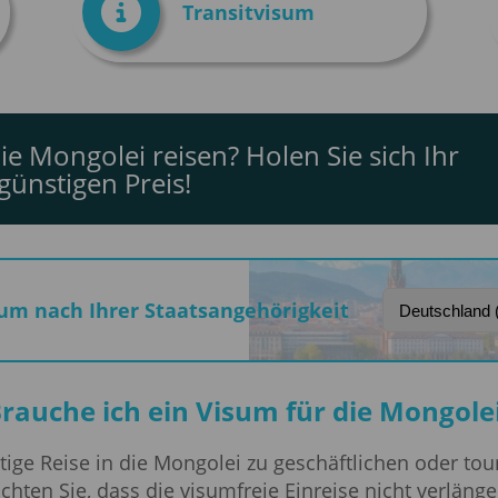
Transitvisum
ie Mongolei reisen? Holen Sie sich Ihr
ünstigen Preis!
isum nach Ihrer Staatsangehörigkeit
rauche ich ein Visum für die Mongole
stige Reise in die Mongolei zu geschäftlichen oder to
chten Sie, dass die visumfreie Einreise nicht verläng