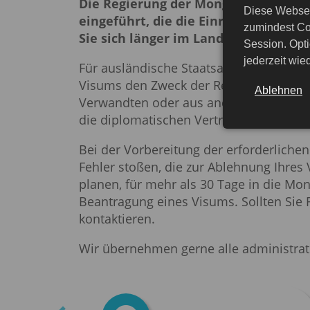
Die Regierung der Mongolei hat eine
Diese Websei
eingeführt, die die Einreise in das L
zumindest Co
Sie sich länger im Land aufhalten m
Session. Opti
jederzeit wi
Für ausländische Staatsangehörige, denen
Visums den Zweck der Reise in das Land
Ablehnen
Verwandten oder aus anderen Gründen. 
die diplomatischen Vertretungen der M
Bei der Vorbereitung der erforderliche
Fehler stoßen, die zur Ablehnung Ihres
planen, für mehr als 30 Tage in die Mon
Beantragung eines Visums. Sollten Sie 
kontaktieren.
Wir übernehmen gerne alle administrat