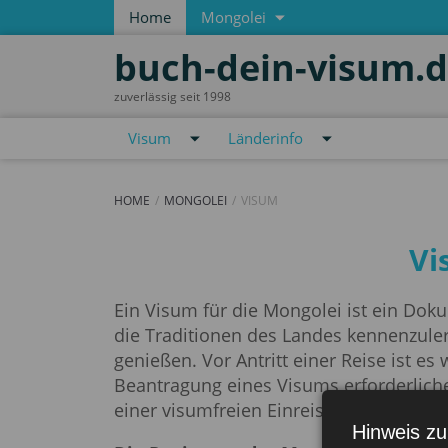
Home
Mongolei
buch-dein-visum.
zuverlässig seit 1998
Visum
Länderinfo
HOME
MONGOLEI
VISUM
Visum
Vi
Ein Visum für die Mongolei ist ein Dok
die Traditionen des Landes kennenzule
genießen. Vor Antritt einer Reise ist es 
Beantragung eines Visums erforderlich
einer visumfreien Einreise besteht und 
Hinweis zu