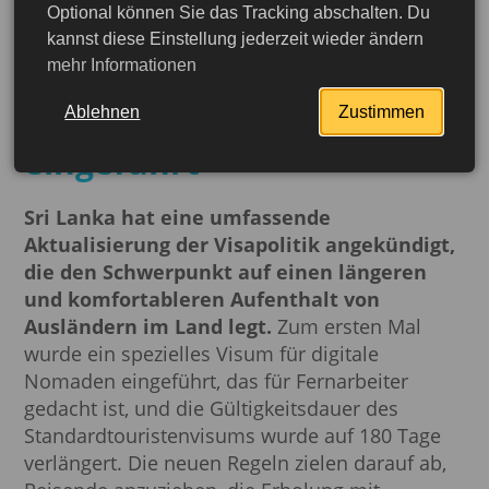
Optional können Sie das Tracking abschalten. Du
Sri Lanka hat ein Visum
kannst diese Einstellung jederzeit wieder ändern
mehr Informationen
für digitale Nomaden und
ein 180-Tage-Visum
Ablehnen
Zustimmen
eingeführt
Sri Lanka hat eine umfassende
Aktualisierung der Visapolitik angekündigt,
die den Schwerpunkt auf einen längeren
und komfortableren Aufenthalt von
Ausländern im Land legt.
Zum ersten Mal
wurde ein spezielles Visum für digitale
Nomaden eingeführt, das für Fernarbeiter
gedacht ist, und die Gültigkeitsdauer des
Standardtouristenvisums wurde auf 180 Tage
verlängert. Die neuen Regeln zielen darauf ab,
jetzt beantragen