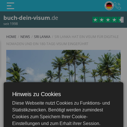
buch-dein-visum
.de
seit 1998
HOME
NEWS
SRI LANKA
SRI LANKA HAT EIN VISUM FÜR DIGITALE
NOMADEN UND EIN 180-TAGE-VISUM EINGEFÜHRT
Hinweis zu Cookies
Diese Webseite nutzt Cookies zu Funktions- und
Sri Lanka
Statistikzwecken. Benötigt werden zumindest
Cookies zum Speichern Ihrer Cookie-
Einstellungen und zum Erhalt ihrer Session.
11.02.2026