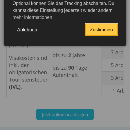
inkl. der
5 Arbei
bis zu
90
Tage
Optional können Sie das Tracking abschalten. Du
obligatorischen
Aufenthalt
kannst diese Einstellung jederzeit wieder ändern
3 Arbei
Touristensteuer
mehr Informationen
(IVL)
.
1 Arbei
Ablehnen
Zustimmen
e-Visa Tourist
10 Arbei
(NZeTA)
7 Arbei
bis zu
2
Jahre
Visakosten sind
inkl. der
5 Arbei
bis zu
90
Tage
obligatorischen
Aufenthalt
3 Arbei
Touristensteuer
(IVL)
.
1 Arbei
Jetzt online beantragen
jetzt beantragen