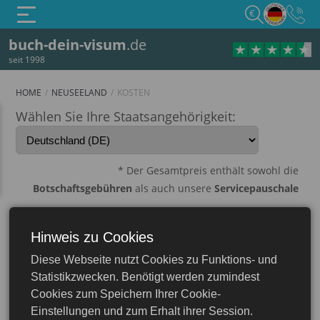
€
buch-dein-visum
.de
seit 1998
HOME
NEUSEELAND
KOSTEN
Kosten
Wählen Sie Ihre Staatsangehörigkeit:
* Der Gesamtpreis enthält sowohl die
Botschaftsgebühren
als auch unsere
Servicepauschale
Visa Typ
Aufenthaltsdauer
Bearbeitu
Hinweis zu Cookies
e-Visa Busienss
10 Arbei
Diese Webseite nutzt Cookies zu Funktions- und
Neuseeland
(NZeTA)
Statistikzwecken. Benötigt werden zumindest
7 Arbei
Cookies zum Speichern Ihrer Cookie-
bis zu
2
Jahr
e
Visakosten sind
Einstellungen und zum Erhalt ihrer Session.