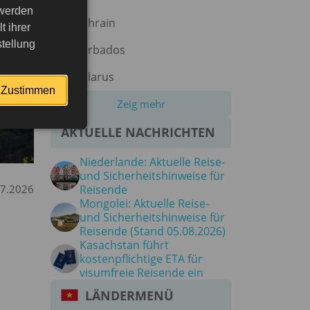
 werden
Bahrain
 ihrer
tellung
Barbados
Belarus
Zustimmen
Zeig mehr
AKTUELLE NACHRICHTEN
Niederlande: Aktuelle Reise-
und Sicherheitshinweise für
07.2026
Reisende
Mongolei: Aktuelle Reise-
und Sicherheitshinweise für
Reisende (Stand 05.08.2026)
Kasachstan führt
kostenpflichtige ETA für
visumfreie Reisende ein
LÄNDERMENÜ