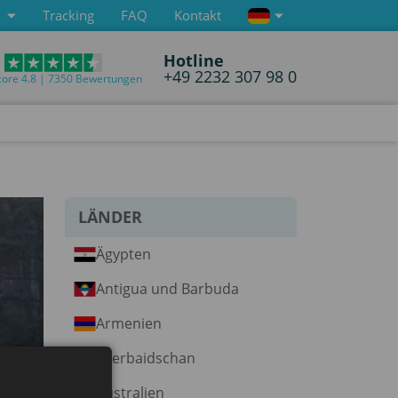
Tracking
FAQ
Kontakt
Hotline
+49 2232 307 98 0
core 4.8 | 7350 Bewertungen
LÄNDER
Ägypten
Antigua und Barbuda
Armenien
Aserbaidschan
Australien