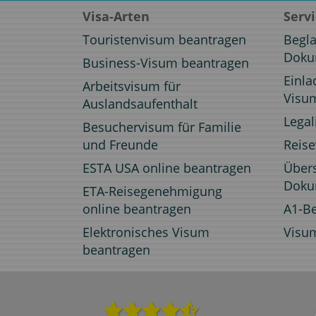
Visa-Arten
Serv
Touristenvisum beantragen
Begl
Doku
Business-Visum beantragen
Einla
Arbeitsvisum für
Visu
Auslandsaufenthalt
Legal
Besuchervisum für Familie
und Freunde
Reis
ESTA USA online beantragen
Über
Doku
ETA-Reisegenehmigung
online beantragen
A1-B
Elektronisches Visum
Visu
beantragen