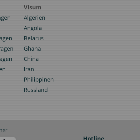
Visum
agen
Algerien
Angola
ragen
Belarus
ragen
Ghana
ragen
China
en
Iran
Philippinen
Russland
her
Hotline