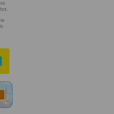
ess
hrt.
ne
ch