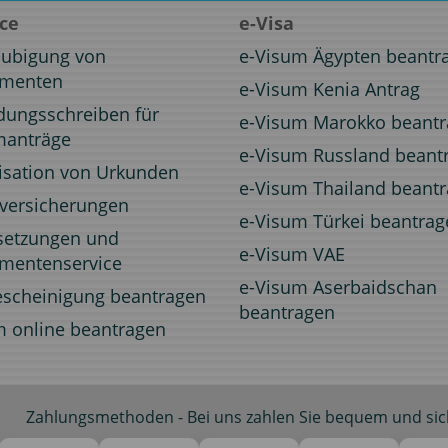
ice
e-Visa
aubigung von
e-Visum Ägypten beantr
menten
e-Visum Kenia Antrag
dungsschreiben für
e-Visum Marokko beant
manträge
e-Visum Russland beant
isation von Urkunden
e-Visum Thailand beant
eversicherungen
e-Visum Türkei beantrag
setzungen und
e-Visum VAE
mentenservice
e-Visum Aserbaidschan
escheinigung beantragen
beantragen
m online beantragen
Zahlungsmethoden - Bei uns zahlen Sie bequem und sic