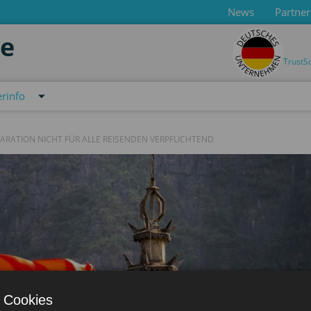
News
Partner
de
TrustS
rinfo
ARATION NICHT FÜR ALLE REISENDEN VERPFLICHTEND
 Cookies