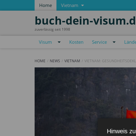
Home
Vietnam
buch-dein-visum.
zuverlässig seit 1998
Visum
Kosten
Service
Lände
HOME
NEWS
VIETNAM
VIETNAM: GESUNDHEITSDEKL
Hinweis zu