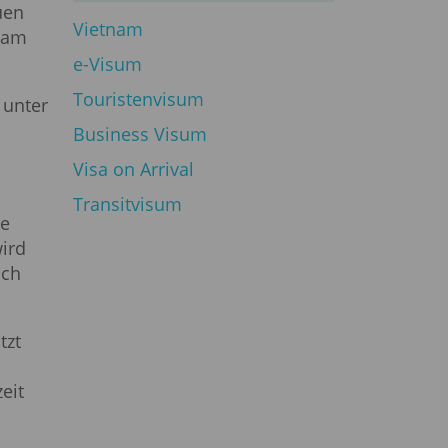
uen
Vietnam
tnam
е-Visum
Touristenvisum
 unter
Business Visum
Visa on Arrival
Transitvisum
se
ird
ach
tzt
eit