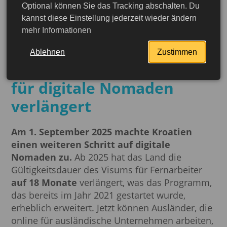
Optional können Sie das Tracking abschalten. Du
02.09.2025
kannst diese Einstellung jederzeit wieder ändern
Möchten Sie mit Blick auf
mehr Informationen
das Meer arbeiten?
Ablehnen
Zustimmen
Kroatien hat das Visum
für digitale Nomaden
verlängert
Am 1. September 2025 machte Kroatien
einen weiteren Schritt auf digitale
Nomaden zu.
Ab 2025 hat das Land die
Gültigkeitsdauer des Visums für Fernarbeiter
auf 18 Monate
verlängert, was das Programm,
das bereits im Jahr 2021 gestartet wurde,
erheblich erweitert. Jetzt können Ausländer, die
online für ausländische Unternehmen arbeiten,