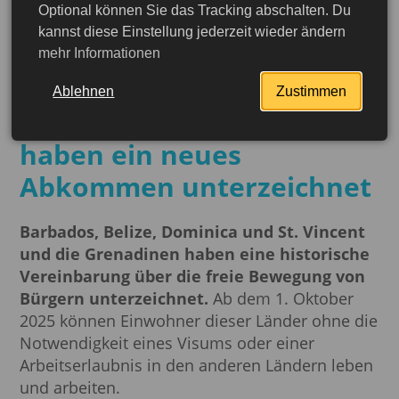
Optional können Sie das Tracking abschalten. Du
10.10.2025
kannst diese Einstellung jederzeit wieder ändern
Freizügigkeit ohne Visa:
mehr Informationen
Barbados, Belize,
Ablehnen
Zustimmen
Dominica und St. Vincent
haben ein neues
Abkommen unterzeichnet
Barbados, Belize, Dominica und St. Vincent
und die Grenadinen haben eine historische
Vereinbarung über die freie Bewegung von
Bürgern unterzeichnet.
Ab dem 1. Oktober
2025 können Einwohner dieser Länder ohne die
Notwendigkeit eines Visums oder einer
Arbeitserlaubnis in den anderen Ländern leben
und arbeiten.