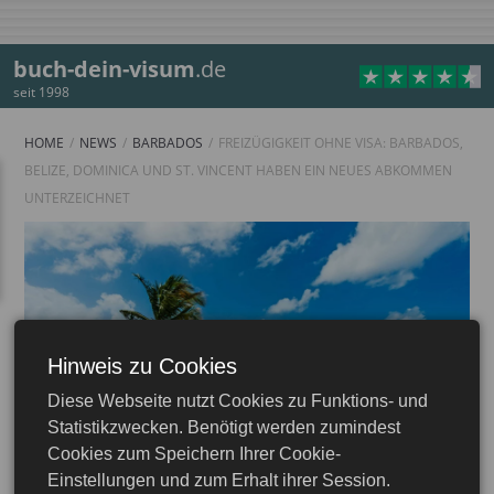
buch-dein-visum
.de
seit 1998
HOME
NEWS
BARBADOS
FREIZÜGIGKEIT OHNE VISA: BARBADOS,
BELIZE, DOMINICA UND ST. VINCENT HABEN EIN NEUES ABKOMMEN
UNTERZEICHNET
Hinweis zu Cookies
Diese Webseite nutzt Cookies zu Funktions- und
Statistikzwecken. Benötigt werden zumindest
Cookies zum Speichern Ihrer Cookie-
Einstellungen und zum Erhalt ihrer Session.