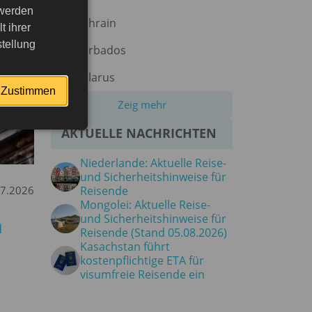
 werden
Bahrain
 ihrer
tellung
Barbados
Belarus
Zustimmen
Zeig mehr
AKTUELLE NACHRICHTEN
Niederlande: Aktuelle Reise-
und Sicherheitshinweise für
07.2026
Reisende
Mongolei: Aktuelle Reise-
n
und Sicherheitshinweise für
Reisende (Stand 05.08.2026)
Kasachstan führt
e
kostenpflichtige ETA für
visumfreie Reisende ein