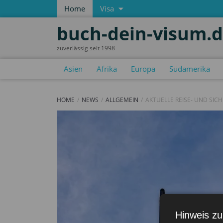
Home
Visa
buch-dein-visum.
zuverlässig seit 1998
Asien
Afrika
Europa
Südamerika
HOME
NEWS
ALLGEMEIN
AKTUELLE REISE- UND SIC
Hinweis zu