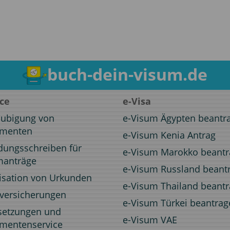
buch-dein-visum.de
ice
e-Visa
aubigung von
e-Visum Ägypten beantr
menten
e-Visum Kenia Antrag
dungsschreiben für
e-Visum Marokko beant
manträge
e-Visum Russland beant
isation von Urkunden
e-Visum Thailand beant
eversicherungen
e-Visum Türkei beantrag
setzungen und
e-Visum VAE
mentenservice