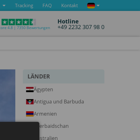
Tracking
FAQ
Kontakt
Hotline
+49 2232 307 98 0
core 4.8 | 7350 Bewertungen
LÄNDER
Ägypten
Antigua und Barbuda
Armenien
Aserbaidschan
Australien