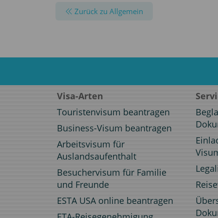
Zurück zu Allgemein
Visa-Arten
Serv
Touristenvisum beantragen
Begl
Doku
Business-Visum beantragen
Einla
Arbeitsvisum für
Visu
Auslandsaufenthalt
Legal
Besuchervisum für Familie
und Freunde
Reis
ESTA USA online beantragen
Über
Doku
ETA-Reisegenehmigung