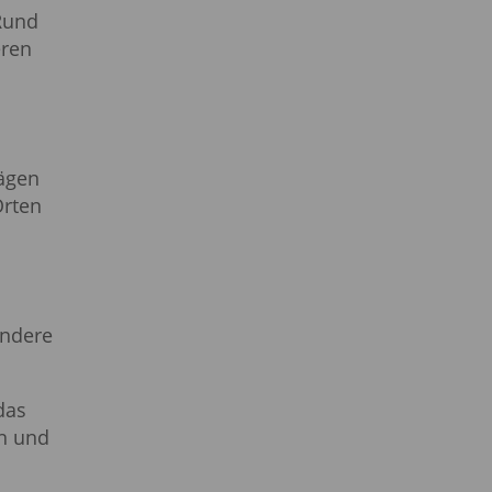
 Rund
eren
lägen
Orten
ondere
das
en und