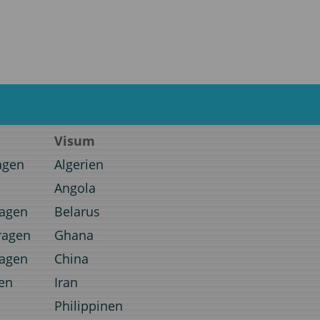
Visum
agen
Algerien
Angola
ragen
Belarus
ragen
Ghana
ragen
China
en
Iran
Philippinen