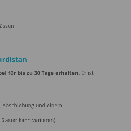
Turkmenistan
Uruguay
ch
Vietnam
pässen
urdistan
l für bis zu 30 Tage erhalten.
Er ist
en, Abschiebung und einem
Steuer kann variieren).