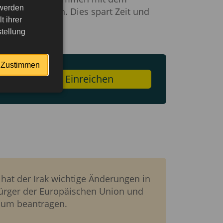
 werden
rgelegt werden. Dies spart Zeit und
 ihrer
entfällt.
tellung
Zustimmen
en
Einreichen
hat der Irak wichtige Änderungen in
Bürger der Europäischen Union und
isum beantragen.