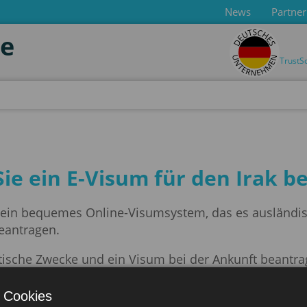
News
Partner
de
TrustS
 Sie ein E-Visum für den Irak 
ist ein bequemes Online-Visumsystem, das es ausländi
eantragen.
stische Zwecke und ein Visum bei der Ankunft beantra
 und beträgt in der Regel bis zu 60 Tage, kann jedoch
 Cookies
eller das E-Visum per E-Mail. Das Visum muss ausg