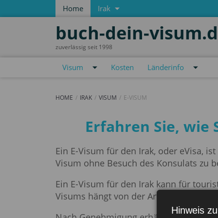
Home
Irak
buch-dein-visum.
zuverlässig seit 1998
Visum
Kosten
Länderinfo
HOME
IRAK
VISUM
E-VISUM
e-Visum
Erfahren Sie, wie
Ein E-Visum für den Irak, oder eVisa, 
Visum ohne Besuch des Konsulats zu b
Ein E-Visum für den Irak kann für touri
Visums hängt von der Art des Besuchs ab
Hinweis zu
Nach Genehmigung erhält der Antragst