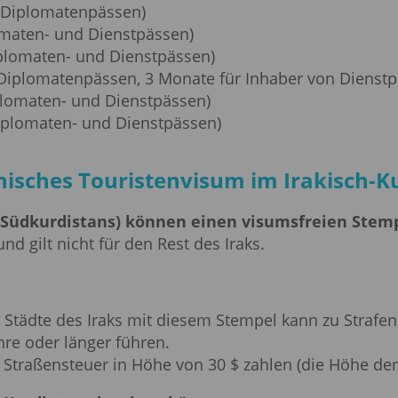
ik
Tunesien
Türkei
n Diplomatenpässen)
Ukraine
Ungarn
Venezuela
Vereinigtes Königrei
lomaten- und Dienstpässen)
iplomaten- und Dienstpässen)
 Diplomatenpässen, 3 Monate für Inhaber von Dienst
iplomaten- und Dienstpässen)
Diplomaten- und Dienstpässen)
nisches Touristenvisum im Irakisch-K
(Südkurdistans) können einen visumsfreien Stempe
nd gilt nicht für den Rest des Iraks.
e Städte des Iraks mit diesem Stempel kann zu Straf
ahre oder länger führen.
traßensteuer in Höhe von 30 $ zahlen (die Höhe der 