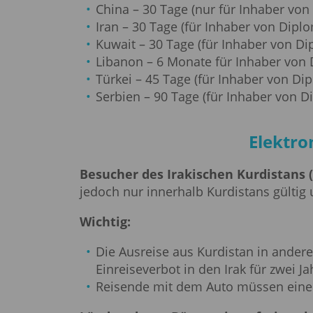
Tschad
Tschechische Republ
China – 30 Tage (nur für Inhaber vo
Tuvalu
Uganda
Usbekistan
Vanuatu
Iran – 30 Tage (für Inhaber von Dip
Zentralafrikanische Republik
Zypern
Kuwait – 30 Tage (für Inhaber von D
Libanon – 6 Monate für Inhaber von
Türkei – 45 Tage (für Inhaber von D
Serbien – 90 Tage (für Inhaber von 
Elektro
Besucher des Irakischen Kurdistans 
jedoch nur innerhalb Kurdistans gültig u
Wichtig:
Die Ausreise aus Kurdistan in ander
Einreiseverbot in den Irak für zwei J
Reisende mit dem Auto müssen eine S