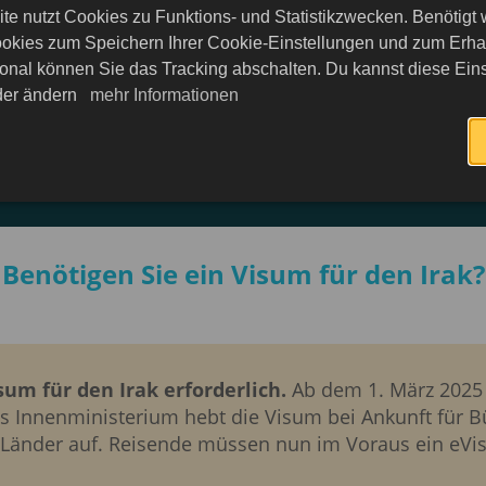
te nutzt Cookies zu Funktions- und Statistikzwecken. Benötigt
 an den genehmigten Einwanderungskontrollpunkten vo
okies zum Speichern Ihrer Cookie-Einstellungen und zum Erhalt
nstehen in Schlangen oder der Besuch des Konsulats 
onal können Sie das Tracking abschalten. Du kannst diese Eins
eder ändern
mehr Informationen
es Touristenvisum für den Irak beantrag
Benötigen Sie ein Visum für den Irak?
sum für den Irak erforderlich.
Ab dem 1. März 2025 
Das Innenministerium hebt die Visum bei Ankunft für 
 Länder auf. Reisende müssen nun im Voraus ein eV