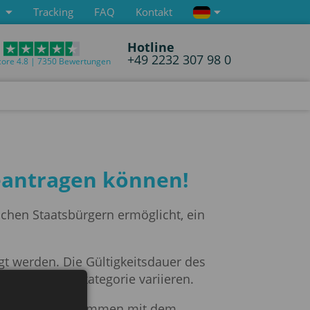
Tracking
FAQ
Kontakt
Hotline
+49 2232 307 98 0
core 4.8 | 7350 Bewertungen
beantragen können!
schen Staatsbürgern ermöglicht, ein
gt werden. Die Gültigkeitsdauer des
 je nach Visakategorie variieren.
edruckt und zusammen mit dem