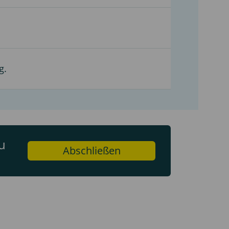
g.
u
Abschließen