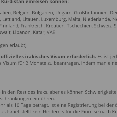
 Kurdistan einreisen können:
alien, Belgien, Bulgarien, Ungarn, Großbritannien, D
na, Lettland, Litauen, Luxemburg, Malta, Niederlande,
Finnland, Frankreich, Kroatien, Tschechien, Schweiz, 
wait, Libanon, Katar, VAE
agen erlaubt)
 offizielles irakisches Visum erforderlich.
Es ist je
es Visum für 2 Monate zu beantragen, indem man eine
e in den Rest des Iraks, aber es können Schwierigkei
Beschränkungen einführen.
 als 10 Tage beträgt, ist eine Registrierung bei der ör
 Israel stellt kein Hindernis für die Einreise nach Ku