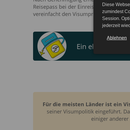
Diese Websei
Reisepass bei der Einreise in den Irak
zumindest Co
vereinfacht den Visumprozess, da das A
Session. Opti
jederzeit wi
Ablehnen
Ein elektronisch
Für die meisten Länder ist ein Vi
seiner Visumpolitik eingeführt. 
einiger anderer