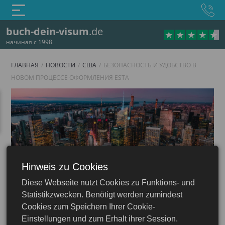
buch-dein-visum
.de
начиная с 1998
ГЛАВНАЯ
НОВОСТИ
США
БЕЗОПАСНОСТЬ И УДОБСТВО В
НОВОМ ПРОЦЕССЕ ОФОРМЛЕНИЯ ESTA
Hinweis zu Cookies
Diese Webseite nutzt Cookies zu Funktions- und
США
Statistikzwecken. Benötigt werden zumindest
ША и ESTA онлайн
Cookies zum Speichern Ihrer Cookie-
Einstellungen und zum Erhalt ihrer Session.
24.05.2024