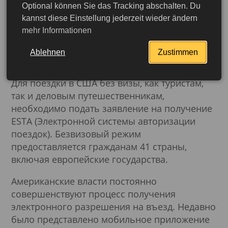
Optional können Sie das Tracking abschalten. Du
Безопасность и удобство
kannst diese Einstellung jederzeit wieder ändern
mehr Informationen
в новом процессе
оформления ESTA
Ablehnen
Zustimmen
Для поездки в США без визы, как туристам,
так и деловым путешественникам,
необходимо подать заявление на получение
ESTA (Электронной системы авторизации
поездок). Безвизовый режим
предоставляется гражданам 41 страны,
включая европейские государства.
Американские власти постоянно
совершенствуют процесс получения
электронного разрешения на въезд. Недавно
Подробнее
было представлено мобильное приложение