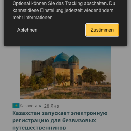
Optional können Sie das Tracking abschalten. Du
Вчера
Казахстан
kannst diese Einstellung jederzeit wieder ändern
Казахстан вводит платную
mehr Informationen
электронную визу (ETA) для
путешественников, пользующихся
Ablehnen
Zustimmen
безвизовым режимом
28 Янв
Казахстан
Казахстан запускает электронную
регистрацию для безвизовых
Подробнее
путешественников