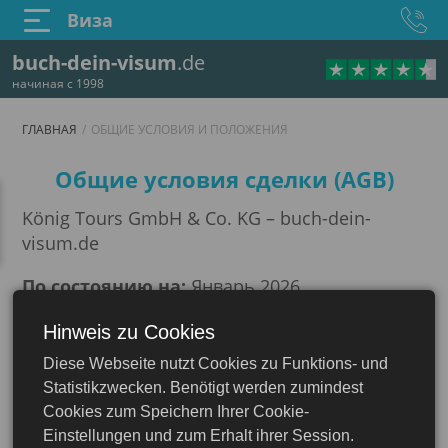
Виза
buch-dein-visum
.de
начиная с 1998
ГЛАВНАЯ
ОБЩИЕ УСЛОВИЯ И ПОЛОЖЕНИЯ
Общие условия и пол
Общие условия сделки (AGB)
König Tours GmbH & Co. KG – buch-dein-
visum.de
По состоянию на:
Январь 2026
Наша философия
Hinweis zu Cookies
Diese Webseite nutzt Cookies zu Funktions- und
Компания König Tours GmbH & Co. KG
Statistikzwecken. Benötigt werden zumindest
помогает своим клиентам в получении виз и
Cookies zum Speichern Ihrer Cookie-
документов, связанных с въездом.
Einstellungen und zum Erhalt ihrer Session.