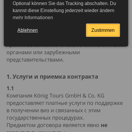
Предлагаемые услуги включают
Optional können Sie das Tracking abschalten. Du
исключительно организационную,
kannst diese Einstellung jederzeit wieder ändern
формальную и содержательную поддержку в
mehr Informationen
рамках соответствующей процедуры
заявления.
Ablehnen
Zustimmen
Решение о выдаче или отказе в визе
принимается исключительно компетентными
органами или зарубежными
представительствами.
1. Услуги и приемка контракта
1.1
Компания König Tours GmbH & Co. KG
предоставляет платные услуги по поддержке
в получении виз и связанных с этим
государственных процедурах.
Предметом договора является явно
не