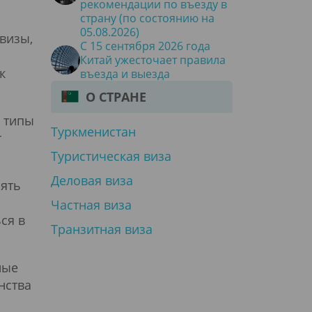
рекомендации по въезду в
страну (по состоянию на
05.08.2026)
визы,
С 15 сентября 2026 года
Китай ужесточает правила
к
въезда и выезда
О СТРАНЕ
и типы
Туркменистан
т
Туристическая виза
Деловая виза
лять
Частная виза
ся в
Транзитная виза
ные
нства