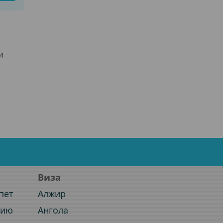
и
Виза
пет
Алжир
нию
Ангола