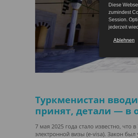
Diese Websei
zumindest Co
Session. Opti
jederzeit wi
Ablehnen
Туркменистан вводи
принят, детали — в
7 мая 2025 года стало известно, что
электронной визы (e-visa). Закон бы