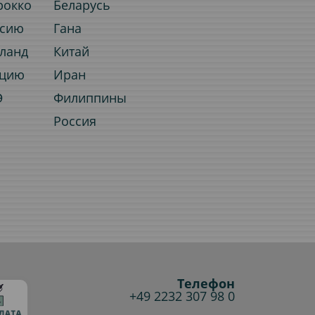
рокко
Беларусь
ссию
Гана
иланд
Китай
рцию
Иран
Э
Филиппины
Россия
Телефон
+49 2232 307 98 0