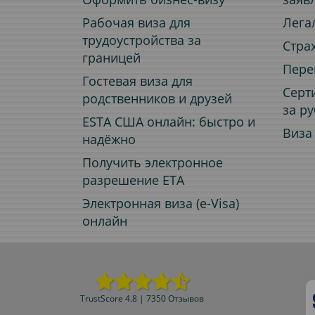
Рабочая виза для
Лега
трудоустройства за
Стра
границей
Пере
Гостевая виза для
Серт
родственников и друзей
за р
ESTA США онлайн: быстро и
Виза
надёжно
Получить электронное
разрешение ETA
Электронная виза (e-Visa)
онлайн
TrustScore 4.8 | 7350 Отзывов