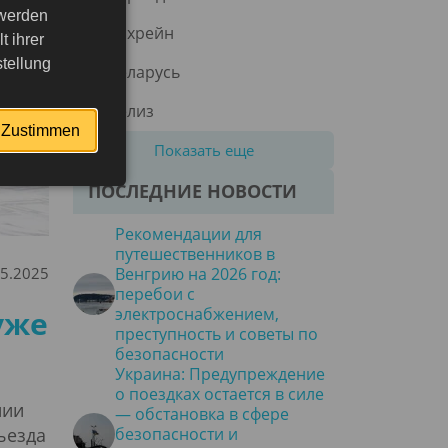
 werden
Бахрейн
 ihrer
tellung
Беларусь
Белиз
Zustimmen
Показать еще
ПОСЛЕДНИЕ НОВОСТИ
Рекомендации для
путешественников в
05.2025
Венгрию на 2026 год:
перебои с
уже
электроснабжением,
преступность и советы по
безопасности
Украина: Предупреждение
о поездках остается в силе
нии
— обстановка в сфере
ъезда
безопасности и