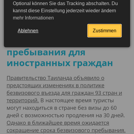
Optional können Sie das Tracking abschalten. Du
28.04.2025
kannst diese Einstellung jederzeit wieder ändern
Таиланд планирует
mehr Informationen
изменить сроки
Ablehnen
Zustimmen
безвизового
пребывания для
иностранных граждан
Правительство Таиланда объявило о
предстоящих изменениях в политике
безвизового въезда для граждан 93 стран и
территорий.
В настоящее время туристы
могут находиться в стране без визы до 60
дней с возможностью продления на 30 дней.
Однако в ближайшее время ожидается
сокращение срока безвизового пребывания.
Подробнее