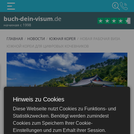
€
buch-dein-visum
.de
начиная с 1998
ГЛАВНАЯ
НОВОСТИ
ЮЖНАЯ КОРЕЯ
НОВАЯ РАБОЧАЯ ВИЗА
ЮЖНОЙ КОРЕИ ДЛЯ ЦИФРОВЫХ КОЧЕВНИКОВ
Hinweis zu Cookies
Diese Webseite nutzt Cookies zu Funktions- und
Statistikzwecken. Benötigt werden zumindest
Южная Корея
Cookies zum Speichern Ihrer Cookie-
Einstellungen und zum Erhalt ihrer Session.
25.01.2024