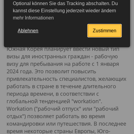
Optional können Sie das Tracking abschalten. Du
Новая рабочая виза
kannst diese Einstellung jederzeit wieder ändern
mehr Informationen
Южной Кореи для
цифровых кочевников
Ablehnen
Zustimmen
Южная Корея планирует ввести новый тип
визы для иностранных граждан - рабочую
визу для пребывания на работе с 1 января
2024 года. Это позволит повысить
привлекательность специалистов, желающих
работать в стране в течение длительного
периода времени, в соответствии с
глобальной тенденцией "workation".
Workation ("рабочий отпуск" или "рабочий
отдых") позволяет работать во время
командировки или путешествия. В последнее
время некоторые страны Европы, Юго-