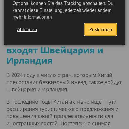
Optional können Sie das Tracking abschalten. Du
25.01.2024
kannst diese Einstellung jederzeit wieder ändern
Китай расширяет список
mehr Informationen
стран с безвизовым
Ablehnen
Zustimmen
режимом: Теперь в него
входят Швейцария и
Ирландия
В 2024 году в число стран, которым Китай
предоставит безвизовый въезд, также войдут
Швейцария и Ирландия.
В последние годы Китай активно ищет пути
расширения туристического предложения и
повышения своей привлекательности для
Подробнее
иностранных гостей. Постепенно снимая