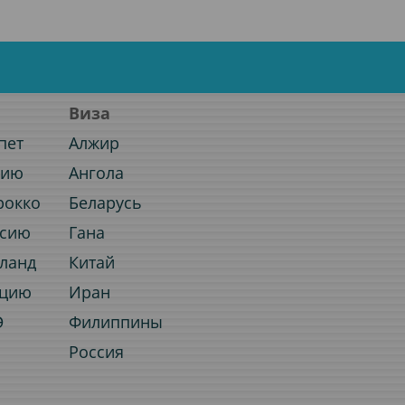
Виза
пет
Алжир
нию
Ангола
рокко
Беларусь
ссию
Гана
иланд
Китай
рцию
Иран
Э
Филиппины
Россия