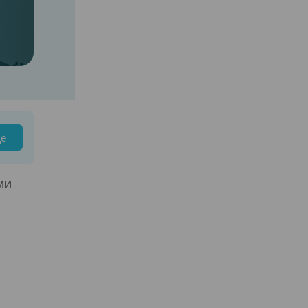
це
ми