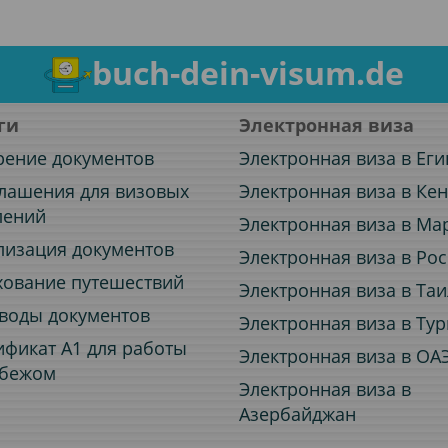
buch-dein-visum.de
ги
Электронная виза
рение документов
Электронная виза в Еги
лашения для визовых
Электронная виза в Ке
лений
Электронная виза в Ма
лизация документов
Электронная виза в Ро
хование путешествий
Электронная виза в Та
воды документов
Электронная виза в Ту
ификат A1 для работы
Электронная виза в ОА
убежом
Электронная виза в
Азербайджан