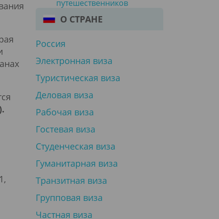
путешественников
вания
О СТРАНЕ
рая
Россия
и
Электронная виза
ранах
Туристическая виза
Деловая виза
тся
.
Рабочая виза
Гостевая виза
Студенческая виза
Гуманитарная виза
1,
Транзитная виза
Групповая виза
Частная виза