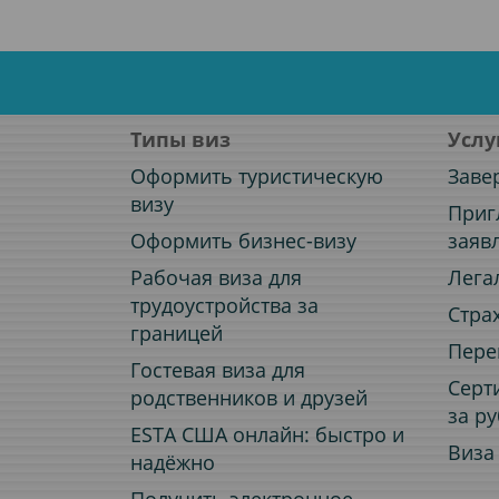
Типы виз
Услу
Оформить туристическую
Заве
визу
Приг
Оформить бизнес-визу
заяв
Рабочая виза для
Лега
трудоустройства за
Стра
границей
Пере
Гостевая виза для
Серт
родственников и друзей
за р
ESTA США онлайн: быстро и
Виза
надёжно