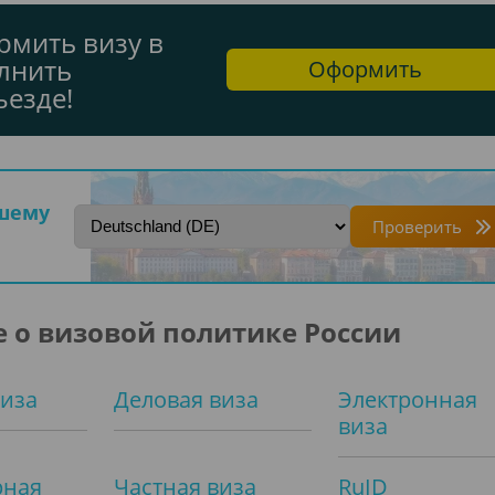
мить визу в
лнить
Оформить
ъезде!
ашему
Проверить
 о визовой политике России
виза
Деловая виза
Электронная
виза
рная
Частная виза
RuID