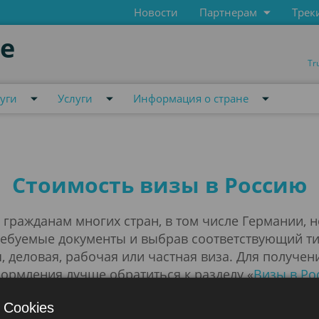
Новости
Партнерам
Трек
de
Tr
уги
Услуги
Информация о стране
Стоимость визы в Россию
 гражданам многих стран, в том числе Германии, 
требуемые документы и выбрав соответствующий ти
, деловая, рабочая или частная виза. Для получе
ормления лучше обратиться к разделу «
Визы в Ро
млению, важно заранее узнать все о стоимости ви
 Cookies