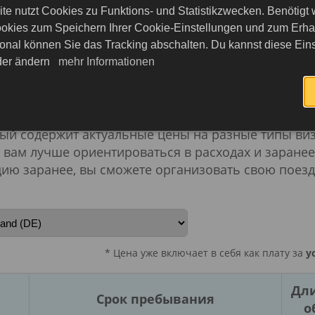
т и избежать неожиданных расходов.
Стоимость в
te nutzt Cookies zu Funktions- und Statistikzwecken. Benötigt
рвисные сборы, тип визы, гражданство заявителя 
okies zum Speichern Ihrer Cookie-Einstellungen und zum Erhalt
onal können Sie das Tracking abschalten. Du kannst diese Eins
ь
заказа дополнительных услуг по желанию, такие 
eder ändern
mehr Informationen
дицинской страховки и приоритетное обслуживан
, необходимо заранее
оформить приглашение
, чт
джета и тщательная подготовка помогут сделать 
рый содержит актуальные цены на разные типы ви
т вам лучше ориентироваться в расходах и заране
ю заранее, вы сможете организовать свою поезд
* Цена уже включает в себя как плату за
у
Дли
Срок пребывания
о