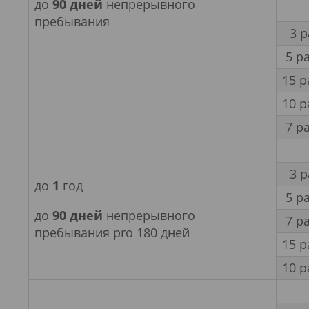
до
90 дней
непрерывного
пребывания
3 
5 р
15 р
10 р
7 р
3 
до
1
год
5 р
до
90 дней
непрерывного
7 р
пребывания pro 180 дней
15 р
10 р