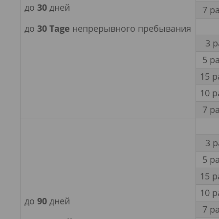
до
30
дней
7 р
до
30
Tage
непрерывного пребывания
3 
5 р
15 р
10 р
7 р
3 
5 р
15 р
10 р
до
90
дней
7 р