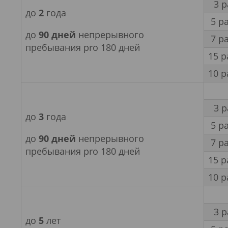
3 
до
2
года
5 р
до
90 дней
непрерывного
7 р
пребывания pro 180 дней
15 р
10 р
3 
до
3
года
5 р
до
90 дней
непрерывного
7 р
пребывания pro 180 дней
15 р
10 р
3 
до
5
лет