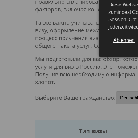
правильно спланировать свой бюдже
Diese Websei
факторов, включая консульские и се
zumindest Co
Session. Opti
Также важно учитывать возможност
jederzeit wi
визу, оформление международной ме
процесс получения визы. Кроме того
Ablehnen
общего пакета услуг. Составление бю
Мы подготовили для вас обзор, кото
услуги для виз в Россию. Это поможе
Получив всю необходимую информаци
хлопот.
Выберите Ваше гражданство:
Тип визы