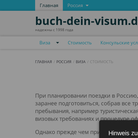
Главная
Россия
buch-dein-visum.
надежны с 1998 года
Виза
Стоимость
Консульские усл
ГЛАВНАЯ
РОССИЯ
ВИЗА
СТОИМОСТЬ
Стоимость
При планировании поездки в Россию,
заранее подготовиться, собрав все 
пребывания, например туристическая
визовых требованиях и процедуре оф
Однако прежде чем приступить к офор
Hinweis zu