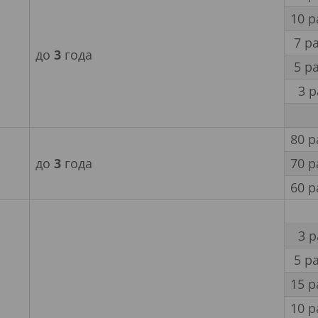
10 р
7 р
до
3
года
5 р
3 
80 р
до
3
года
70 р
60 р
3 
5 р
15 р
10 р