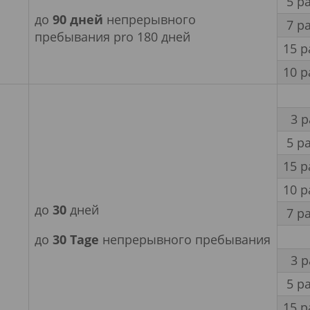
5 р
до
90 дней
непрерывного
7 р
пребывания pro 180 дней
15 р
10 р
3 
5 р
15 р
10 р
до
30
дней
7 р
до
30
Tage
непрерывного пребывания
3 
5 р
15 р