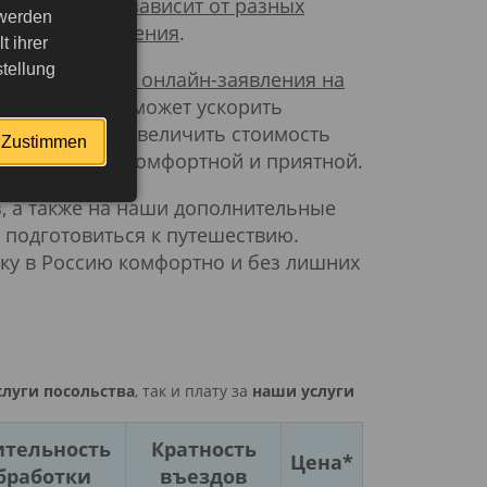
изы в Россию зависит от разных
 werden
и сроки оформления
.
 ihrer
tellung
как заполнение онлайн-заявления на
ие
, которое поможет ускорить
о также может увеличить стоимость
Zustimmen
поездку более комфортной и приятной.
з, а также на наши дополнительные
е подготовиться к путешествию.
ку в Россию комфортно и без лишних
слуги посольства
, так и плату за
наши услуги
тельность
Кратность
Цена*
бработки
въездов