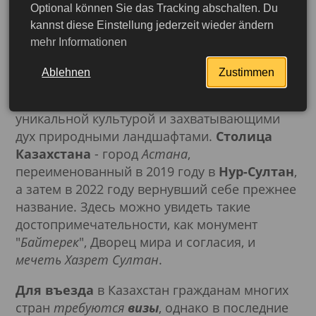
Optional können Sie das Tracking abschalten. Du
kannst diese Einstellung jederzeit wieder ändern
mehr Informationen
Ablehnen
Zustimmen
Казахстан - эта центральноазиатская страна
привлекает туристов своей богатой историей,
уникальной культурой и захватывающими
дух природными ландшафтами.
Столица
Казахстана
- город
Астана
,
переименованный в 2019 году в
Нур-Султан
,
а затем в 2022 году вернувший себе прежнее
название. Здесь можно увидеть такие
достопримечательности, как монумент
"
Байтерек
", Дворец мира и согласия, и
мечеть Хазрет Султан
.
Для въезда
в Казахстан гражданам многих
Подробнее
стран
требуются
визы
, однако в последние