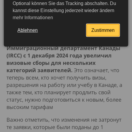
Optional können Sie das Tracking abschalten. Du
Увеличение визовых
kannst diese Einstellung jederzeit wieder ändern
mehr Informationen
сборов в Канаде с
декабря 2024 года
Ablehnen
Zustimmen
Иммиграционный департамент Канады
(IRCC) с 1 декабря 2024 года увеличил
визовые сборы для нескольких
категорий заявителей.
Это означает, что
теперь всем, кто хочет получить визы,
разрешения на работу или учебу в Канаде, а
также тем, кто планирует продлить свой
статус, нужно подготовиться к новым, более
высоким тарифам
Важно отметить, что изменения не затронут
Подробнее
те заявки, которые были поданы до 1