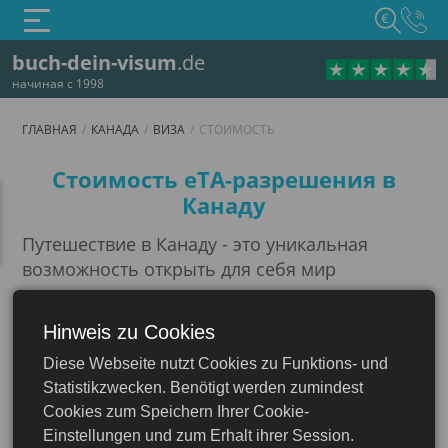
€
buch-dein-visum
.de
начиная с 1998
ГЛАВНАЯ
КАНАДА
ВИЗА
СТОИМОСТЬ
Стоимость
Стоимость eTA-разрешения в
Канаду
Путешествие в Канаду - это уникальная
возможность открыть для себя мир
культурное наследие и удивительные
природные богатства этой страны.
Hinweis zu Cookies
На нашем сайте вы найдете ценные советы,
Diese Webseite nutzt Cookies zu Funktions- und
Канада
подробные инструкции и удобные
Statistikzwecken. Benötigt werden zumindest
инструменты, которые помогут вам
Cookies zum Speichern Ihrer Cookie-
организовать путешествие максимально
Einstellungen und zum Erhalt ihrer Session.