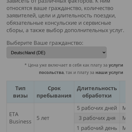
зависеть от различных факторов. К ним
относятся ваше гражданство, количество
заявителей, цели и длительность поездки,
обязательные консульские и сервисные
сборы, а также выбор дополнительных услуг.
Выберите Ваше гражданство:
* Цена уже включает в себя как плату за
услуги
посольства
, так и плату за
наши услуги
Тип
Срок
Длительность
К
визы
пребывания
обработки
5 рабочих дней
Мно
ETA
5 лет
3 рабочих дня
Мно
Business
1 рабочий день
Мно