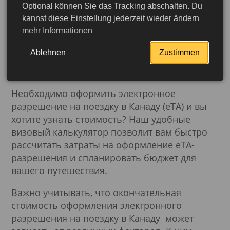
комфортно. Вы также можете ознакомиться с
Optional können Sie das Tracking abschalten. Du
kannst diese Einstellung jederzeit wieder ändern
визовыми требованиями Канады на странице
mehr Informationen
Виза
или задать все интересующие вопросы
нашим специалистам - мы с радостью
Ablehnen
Zustimmen
окажем вам помощь в планировании
поездки!
Необходимо оформить электронное
разрешение на поездку в Канаду (eTA) и вы
хотите узнать стоимость? Наш удобные
визовый калькулятор позволит вам быстро
рассчитать затраты на оформление eTA-
разрешения и спланировать бюджет для
вашего путешествия.
Важно учитывать, что окончательная
стоимость оформления электронного
разрешения на поездку в Канаду может
Подробнее