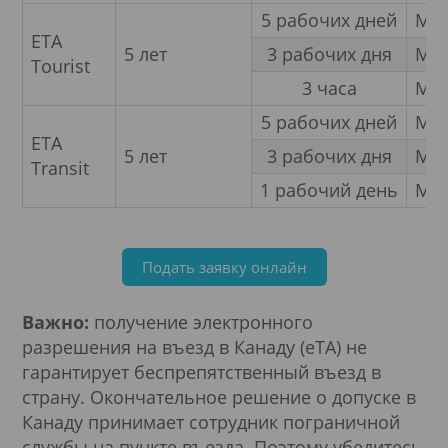
5 рабочих дней
Мно
ETA
5 лет
3 рабочих дня
Мно
Tourist
3 часа
Мно
5 рабочих дней
Мно
ETA
5 лет
3 рабочих дня
Мно
Transit
1 рабочий день
Мно
Подать заявку онлайн
Важно:
получение электронного
разрешения на въезд в Канаду (eTA) не
гарантирует беспрепятственный въезд в
страну. Окончательное решение о допуске в
Канаду принимает сотрудник пограничной
службы на пункте въезда. Поэтому убедитесь,