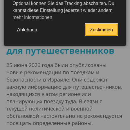
Optional können Sie das Tracking abschalten. Du
25.06.2026
kannst diese Einstellung jederzeit wieder ändern
Текущая обстановка в
mehr Informationen
сфере безопасности в
Ablehnen
Zustimmen
Израиле: рекомендации
для путешественников
25 июня 2026 года были опубликованы
новые рекомендации по поездкам и
безопасности в Израиле. Они содержат
важную информацию для путешественников,
находящихся в этом регионе или
планирующих поездку туда. В связи с
текущей политической и военной
обстановкой настоятельно не рекомендуется
посещать определенные районы.
Подробнее