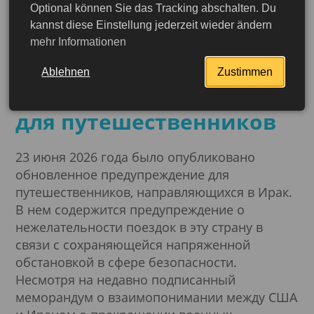
Optional können Sie das Tracking abschalten. Du
23.06.2026
kannst diese Einstellung jederzeit wieder ändern
Текущая обстановка с
mehr Informationen
безопасностью в Ираке:
Ablehnen
Zustimmen
важные рекомендации
для путешественников
23 июня 2026 года было опубликовано
обновленное предупреждение для
путешественников, направляющихся в Ирак.
В нем содержится предупреждение о
нежелательности поездок в эту страну в
связи с сохраняющейся напряженной
обстановкой в сфере безопасности.
Несмотря на недавно подписанный
меморандум о взаимопонимании между США