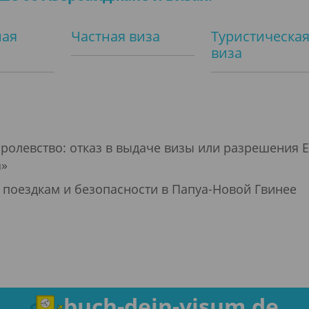
ная
Частная виза
Туристическа
виза
олевство: отказ в выдаче визы или разрешения E
а»
поездкам и безопасности в Папуа-Новой Гвинее
buch-dein-visum.de