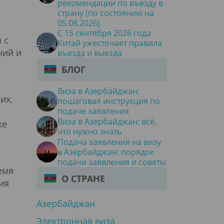
рекомендации по въезду в
страну (по состоянию на
05.08.2026)
С 15 сентября 2026 года
 с
Китай ужесточает правила
ний и
въезда и выезда
БЛОГ
Виза в Азербайджан:
их,
пошаговая инструкция по
подаче заявления
Виза в Азербайджан: всё,
ке
что нужно знать
Подача заявления на визу
в Азербайджан: порядок
подачи заявления и советы
емя
О СТРАНЕ
ия
Азербайджан
Электронная виза