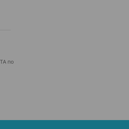
я
TA по