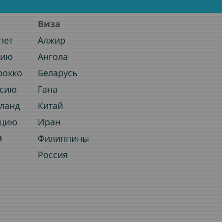
Виза
пет
Алжир
нию
Ангола
рокко
Беларусь
ссию
Гана
иланд
Китай
рцию
Иран
Э
Филиппины
Россия