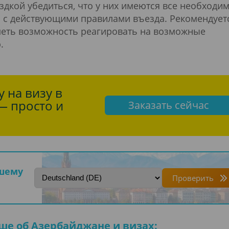
здкой убедиться, что у них имеются все необходи
я с действующими правилами въезда. Рекомендует
меть возможность реагировать на возможные
.
 на визу в
— просто и
Заказать сейчас
ашему
Проверить
ше об Азербайджане и визах: