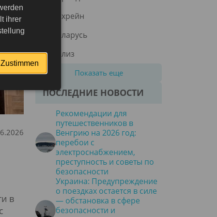
 werden
Бахрейн
 ihrer
tellung
Беларусь
Белиз
Zustimmen
Показать еще
ПОСЛЕДНИЕ НОВОСТИ
Рекомендации для
путешественников в
06.2026
Венгрию на 2026 год:
перебои с
электроснабжением,
преступность и советы по
безопасности
Украина: Предупреждение
о поездках остается в силе
и в
— обстановка в сфере
с
безопасности и