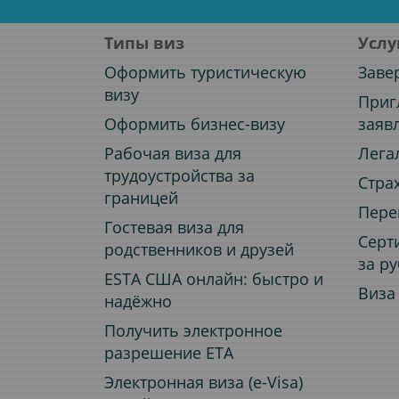
Типы виз
Услу
Оформить туристическую
Заве
визу
Приг
Оформить бизнес-визу
заяв
Рабочая виза для
Лега
трудоустройства за
Стра
границей
Пере
Гостевая виза для
Серт
родственников и друзей
за р
ESTA США онлайн: быстро и
Виза
надёжно
Получить электронное
разрешение ETA
Электронная виза (e-Visa)