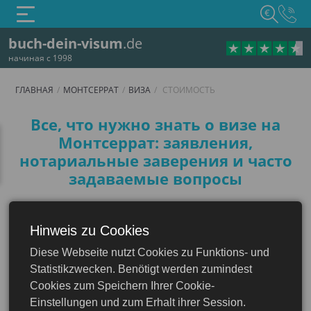
€
buch-dein-visum
.de
начиная с 1998
ГЛАВНАЯ
МОНТСЕРРАТ
ВИЗА
СТОИМОСТЬ
Стоимость
Все, что нужно знать о визе на
Монтсеррат: заявления,
нотариальные заверения и часто
задаваемые вопросы
Монтсеррат, живописный остров в
Карибском море, каждый год привлекает
Hinweis zu Cookies
множество путешественников. Будь вы в
Diese Webseite nutzt Cookies zu Funktions- und
Монтсеррате по деловым вопросам, как
Монтсеррат
Statistikzwecken. Benötigt werden zumindest
турист или по какому-либо другому особому
Cookies zum Speichern Ihrer Cookie-
случаю, тщательная подготовка заранее
Einstellungen und zum Erhalt ihrer Session.