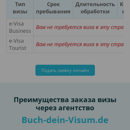
Тип
Срок
Длительность
Кра
визы
пребывания
обработки
въ
e-Visa
Вам не требуется виза в эту страну
Business
e-Visa
Вам не требуется виза в эту страну
Tourist
Подать заявку онлайн
Преимущества заказа визы
через агентство
Buch-dein-Visum.de