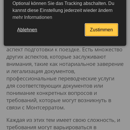
может устранить множество потенциальных
Optional können Sie das Tracking abschalten. Du
препятствий. Здесь ключевую роль играют
kannst diese Einstellung jederzeit wieder ändern
документация и процедуры.
mehr Informationen
Визы часто являются первым шагом для
Ablehnen
Zustimmen
беспроблемного въезда. Однако процесс
подачи заявления на визу - это только один
аспект подготовки к поездке. Есть множество
других аспектов, которые заслуживают
внимания, такие как нотариальное заверение
и легализация документов,
профессиональные переводческие услуги
для соответствующих документов или
понимание конкретных вопросов и
требований, которые могут возникнуть в
связи с Монтсерратом.
Каждая из этих тем имеет свою сложность, и
Подробнее
требования могут варьироваться в