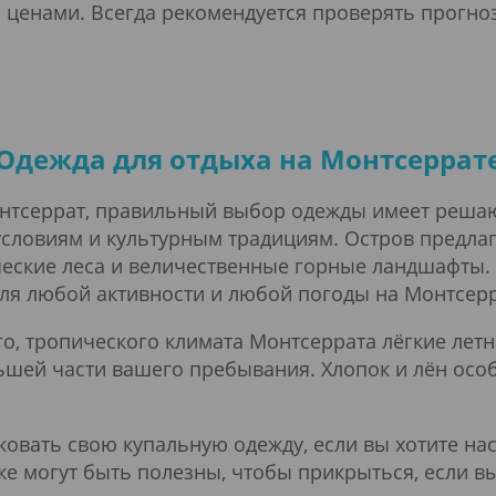
 ценами. Всегда рекомендуется проверять прогно
Одежда для отдыха на Монтсеррат
онтсеррат, правильный выбор одежды имеет реша
словиям и культурным традициям. Остров предлага
еские леса и величественные горные ландшафты. 
для любой активности и любой погоды на Монтсерр
го, тропического климата Монтсеррата лёгкие летн
льшей части вашего пребывания. Хлопок и лён ос
ковать свою купальную одежду, если вы хотите н
кже могут быть полезны, чтобы прикрыться, если вы