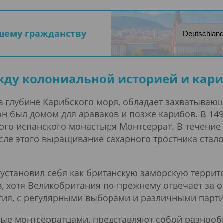
ашему гражданству
жду колониальной историей и кари
 глубине Карибского моря, обладает захватывающе
он был домом для араваков и позже карибов. В 14
того испанского монастыря Монтсеррат. В течение 
осле этого выращивание сахарного тростника стал
установил себя как британскую заморскую террит
 хотя Великобритания по-прежнему отвечает за о
атия, с регулярными выборами и различными парт
мые монтсерратцами, представляют собой разнооб