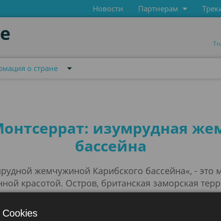
Новости
Партнерам
Трек
de
Tr
мация о стране
ане
Монтсеррат: изумрудная ж
бассейна
рудной жемчужиной Карибского бассейна«, - это 
нной красотой. Остров, британская заморская тер
культур, которое отражается в его музыке, танцах
 Cookies
 это как его корона, так и его проклятие. Вулкан