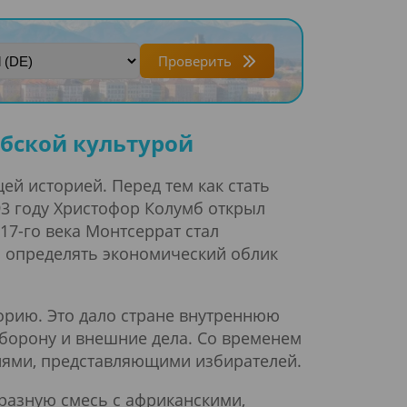
Проверить
бской культурой
й историей. Перед тем как стать
93 году Христофор Колумб открыл
17-го века Монтсеррат стал
о определять экономический облик
орию. Это дало стране внутреннюю
борону и внешние дела. Со временем
иями, представляющими избирателей.
разную смесь с африканскими,