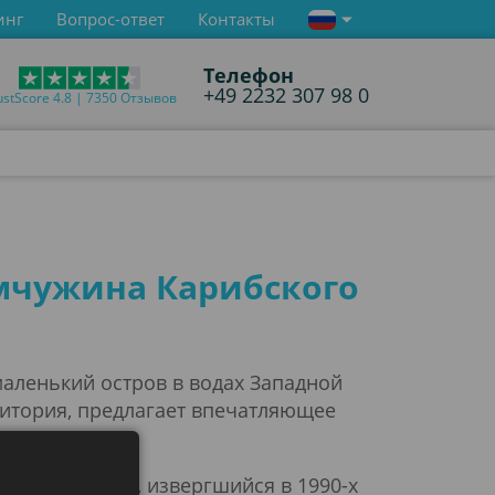
инг
Вопрос-ответ
Контакты
Телефон
+49 2232 307 98 0
ustScore 4.8 | 7350 Отзывов
емчужина Карибского
маленький остров в водах Западной
ритория, предлагает впечатляющее
 и праздниках.
 Суфриер Хиллс, извергшийся в 1990-х