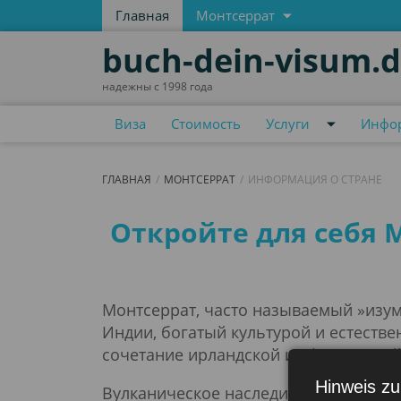
Главная
Монтсеррат
buch-dein-visum.
надежны с 1998 года
Виза
Стоимость
Услуги
Инфор
ГЛАВНАЯ
МОНТСЕРРАТ
ИНФОРМАЦИЯ О СТРАНЕ
Информация о стр
Откройте для себя 
Монтсеррат, часто называемый »изум
Индии, богатый культурой и естестве
сочетание ирландской и африканской 
Hinweis zu
Вулканическое наследие Монтсеррата -