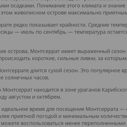
ыми осадками. Понимание этого климата и знание
 этом живописном острове максимально приятным
ате редко показывает крайности. Средние темпер
 месяцы — июль по сентябрь — температура остает
кие острова, Монтсеррат имеет выраженный сезон 
 происходить короткие, сильные ливни, за которы
нтсеррате длится сухой сезон. Это популярное вр
е солнечных часов.
о Монтсеррат находится в зоне ураганов Карибско
жду августом и октябрем.
, идеальное время для посещения Монтсеррата — с
олее приятной погодой и минимальным количество
то можете воспользоваться менее переполненными