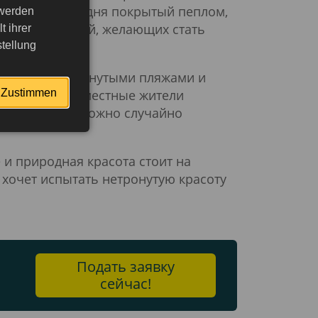
от город, сегодня покрытый пеплом,
 werden
ля посетителей, желающих стать
 ihrer
tellung
 лесами, нетронутыми пляжами и
Zustimmen
плосердечные местные жители
то на острове можно случайно
и природная красота стоит на
о хочет испытать нетронутую красоту
Подать заявку
сейчас!