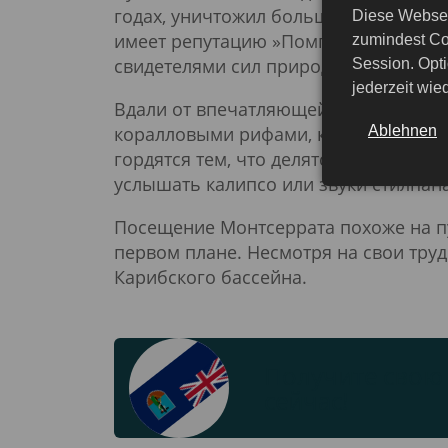
годах, уничтожил большую часть южн
Diese Websei
имеет репутацию »Помпеев Карибског
zumindest Co
свидетелями сил природы.
Session. Opti
jederzeit wi
Вдали от впечатляющей вулканическо
Ablehnen
коралловыми рифами, которые предл
гордятся тем, что делятся своей куль
услышать калипсо или звуки стилпана
Посещение Монтсеррата похоже на пу
первом плане. Несмотря на свои труд
Карибского бассейна.
Получите свою 
сейчас!