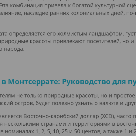
 Эта комбинация привела к богатой культурной с
лияние, наследие ранних колониальных дней, по-
та определяется его холмистым ландшафтом, гус
риродные красоты привлекают посетителей, но и 
о народа.
 в Монтсеррате: Руководство для 
телям не только природные красоты, но и простое
йский остров, будет полезно узнать о валюте и др
ляется Восточно-карибский доллар (XCD), часто 
ся несколькими странами и территориями в восточ
оминалах 1, 2, 5, 10, 25 и 50 центов, а также 1 и