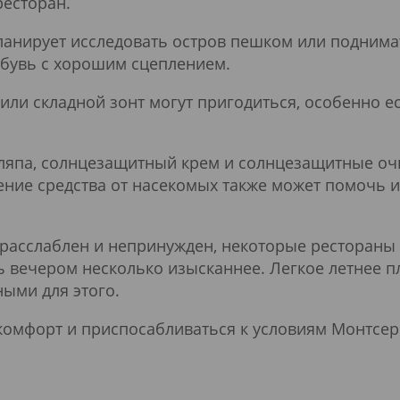
ресторан.
планирует исследовать остров пешком или поднима
обувь с хорошим сцеплением.
или складной зонт могут пригодиться, особенно е
япа, солнцезащитный крем и солнцезащитные очк
ение средства от насекомых также может помочь
расслаблен и непринужден, некоторые рестораны
ь вечером несколько изысканнее. Легкое летнее 
ными для этого.
комфорт и приспосабливаться к условиям Монтсерр