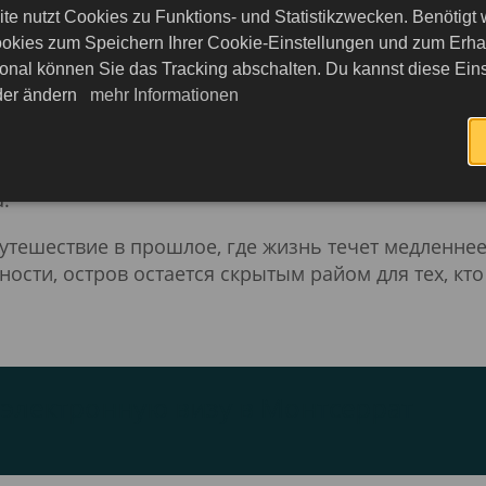
ого региона, включая бывшую столицу Плимут. Эт
te nutzt Cookies zu Funktions- und Statistikzwecken. Benötigt
о бассейна« и предлагает впечатляющую кулису д
okies zum Speichern Ihrer Cookie-Einstellungen und zum Erhalt
onal können Sie das Tracking abschalten. Du kannst diese Eins
eder ändern
mehr Informationen
й сцены Монтсеррат, однако, богат тропическими
агают множество видов водных видов спорта. Те
турой и историей с посетителями, и не редкость, ч
.
тешествие в прошлое, где жизнь течет медленнее 
ности, остров остается скрытым райом для тех, кт
электронную визу в Монтсеррат