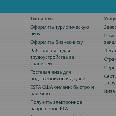
Типы виз
Услу
Оформить туристическую
Заве
визу
Приг
Оформить бизнес-визу
заяв
Рабочая виза для
Лега
трудоустройства за
Стра
границей
Пере
Гостевая виза для
Серт
родственников и друзей
за р
ESTA США онлайн: быстро и
Виза
надёжно
Получить электронное
разрешение ETA