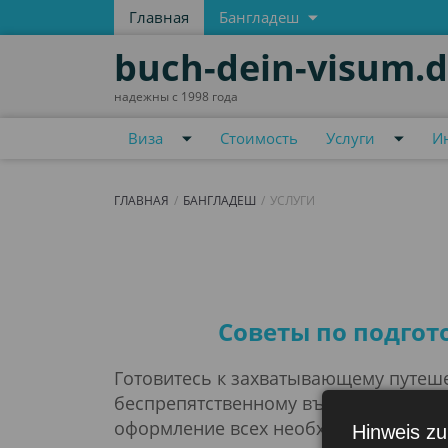
Главная
Бангладеш
buch-dein-visum.
надежны с 1998 года
Виза
Стоимость
Услуги
И
ГЛАВНАЯ
БАНГЛАДЕШ
УСЛУГИ
Услуги
Советы по подгот
Готовитесь к захватывающему путеше
беспрепятственному въезду в страну,
оформление всех необходимых бумаг 
Hinweis zu