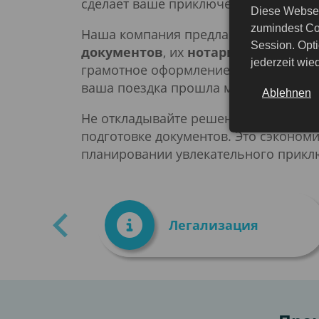
сделает ваше приключение в Бангла
Diese Websei
zumindest Co
Наша компания предлагает широкий 
Session. Opti
документов
, их
нотариальном зав
jederzeit wi
грамотное оформление ваших бумаг с
ваша поездка прошла максимально б
Ablehnen
Не откладывайте решение важных фор
подготовке документов. Это сэкономи
планировании увлекательного прикл
емые
Легализация