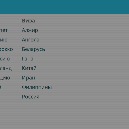
Виза
пет
Алжир
нию
Ангола
рокко
Беларусь
ссию
Гана
иланд
Китай
рцию
Иран
Э
Филиппины
Россия