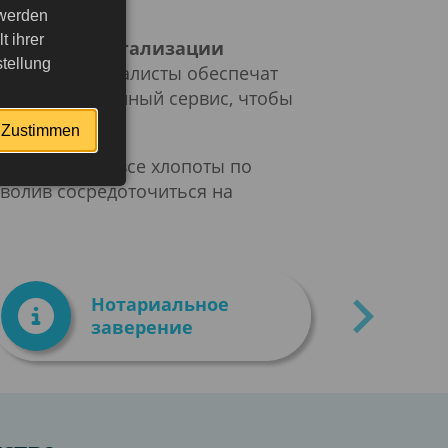
 werden
 ihrer
м помощь в
легализации
tellung
пытные специалисты обеспечат
уем качественный сервис, чтобы
Zustimmen
ьмем на себя все хлопоты по
зволив сосредоточиться на
Нотариальное
заверение