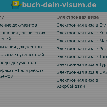
buch-dein-visum.de
ги
Электронная виза
рение документов
Электронная виза в Еги
лашения для визовых
Электронная виза в Ке
лений
Электронная виза в Ма
лизация документов
Электронная виза в Ро
хование путешествий
Электронная виза в Та
воды документов
Электронная виза в Ту
ификат A1 для работы
Электронная виза в ОА
убежом
Электронная виза в
Азербайджан