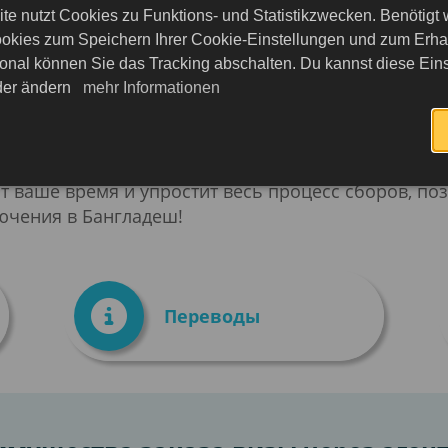
деш гладким и комфортным.
te nutzt Cookies zu Funktions- und Statistikzwecken. Benötigt
okies zum Speichern Ihrer Cookie-Einstellungen und zum Erhalt
спектр услуг для упрощения процедур. Мы окаже
onal können Sie das Tracking abschalten. Du kannst diese Eins
ерении
и
профессиональном переводе
. Наши о
eder ändern
mehr Informationen
 учетом всех требований Бангладеш. Мы гарантир
езмятежно.
мальностей. Обратитесь к нам сегодня, и мы воз
т ваше время и упростит весь процесс сборов, по
ючения в Бангладеш!
Переводы