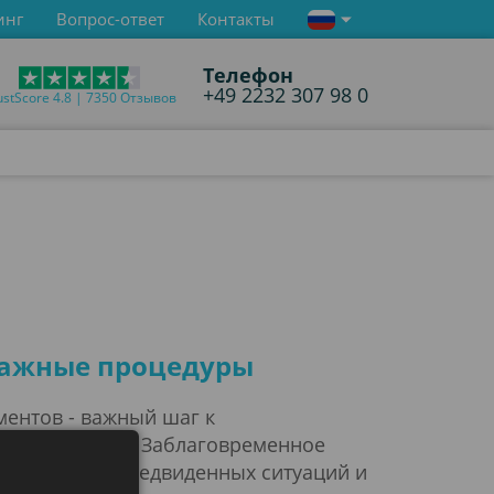
инг
Вопрос-ответ
Контакты
Телефон
+49 2232 307 98 0
ustScore 4.8 | 7350 Отзывов
ш
 важные процедуры
ентов - важный шаг к
знес или учеба. Заблаговременное
 избежать непредвиденных ситуаций и