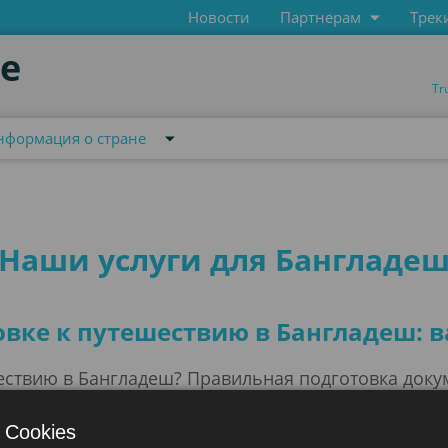
Новости
Партнерам
Трек
de
Tr
нформация о стране
Наши услуги для Бангладе
овке к путешествию в Бангладеш:
ствию в Бангладеш? Правильная подготовка докум
 независимо от целей вашей поездки - туризм, би
в соответствии с требованиями властей поможет
 Cookies