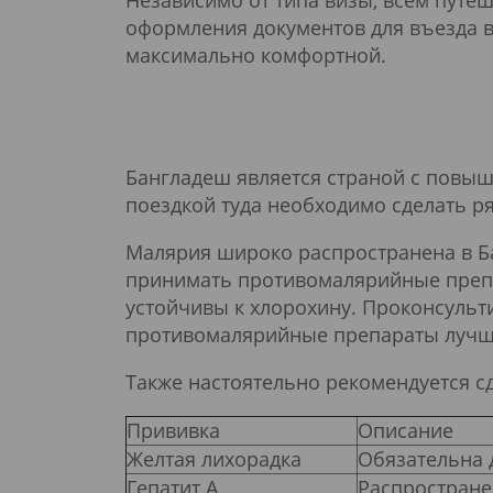
Независимо от типа визы, всем путе
оформления документов для въезда в
максимально комфортной.
Бангладеш является страной с повы
поездкой туда необходимо сделать р
Малярия широко распространена в Ба
принимать противомалярийные препа
устойчивы к хлорохину. Проконсульт
противомалярийные препараты лучше 
Также настоятельно рекомендуется с
Прививка
Описание
Желтая лихорадка
Обязательна 
Гепатит A
Распростране