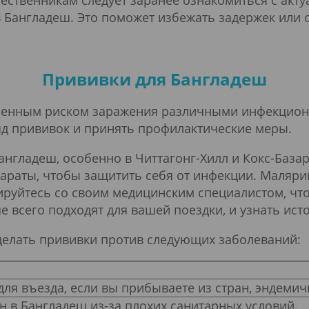
шественникам следует заранее ознакомиться с ак
 Бангладеш. Это поможет избежать задержек или о
Прививки для Бангладеш
шенным риском заражения различными инфекцион
яд прививок и принять профилактические меры.
нгладеш, особенно в Читтагонг-Хилл и Кокс-База
раты, чтобы защитить себя от инфекции. Маляри
ируйтесь со своим медицинским специалистом, что
всего подходят для вашей поездки, и узнать ист
делать прививки против следующих заболеваний:
для въезда, если вы прибываете из стран, эндемич
н в Бангладеш из-за плохих санитарных условий.