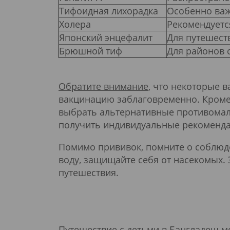
Тифоидная лихорадка
Особенно важ
Холера
Рекомендуетс
Японский энцефалит
Для путешест
Брюшной тиф
Для районов 
Обратите внимание
, что некоторые 
вакцинацию заблаговременно. Кроме 
выбрать альтернативные противомал
получить индивидуальные рекоменда
Помимо прививок, помните о соблюде
воду, защищайте себя от насекомых.
путешествия.
Путешествие с детьми в Бангладеш 