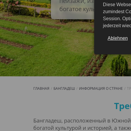
пейзажи, изысканную ку
Diese Websei
богатое культурное насл
zumindest Co
Session. Opti
jederzeit wi
Ablehnen
ГЛАВНАЯ
БАНГЛАДЕШ
ИНФОРМАЦИЯ О СТРАНЕ
Т
Требования к въез
Тре
Бангладеш, расположенный в Южной А
богатой культурой и историей, а та