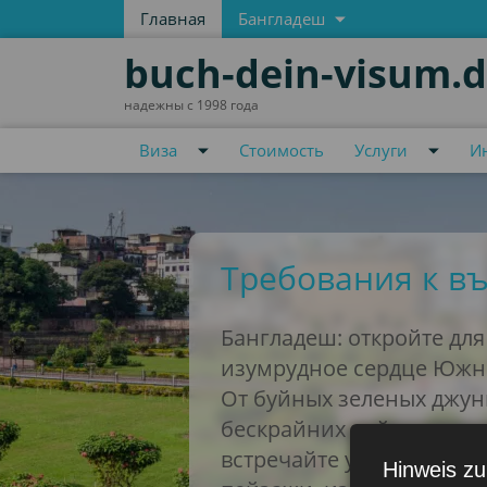
Главная
Бангладеш
buch-dein-visum.
надежны с 1998 года
Виза
Стоимость
Услуги
И
Требования к въ
Бангладеш: откройте для
изумрудное сердце Южн
От буйных зеленых джун
бескрайних чайных план
встречайте удивительны
Hinweis zu