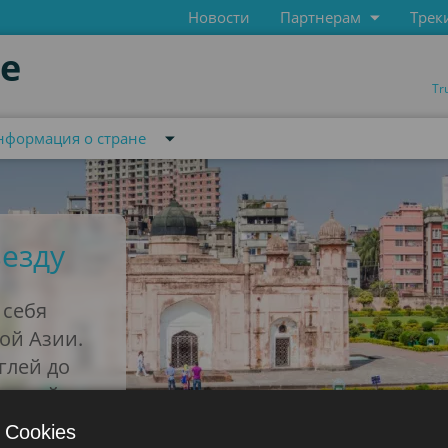
Новости
Партнерам
Трек
de
Tr
нформация о стране
езду
 себя
ой Азии.
глей до
таций –
е
 Cookies