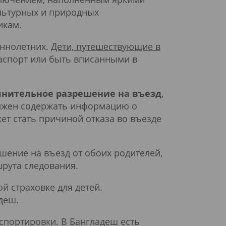
ультурных и природных
икам.
еннолетних.
Дети, путешествующие в
аспорт или быть вписанными в
лнительное разрешение на въезд
,
олжен содержать информацию о
ет стать причиной отказа во въезде
шение на въезд от обоих родителей,
рута следования.
й страховке для детей.
деш.
нспортировки. В Бангладеш есть