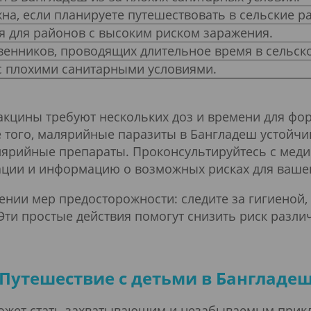
на, если планируете путешествовать в сельские р
я для районов с высоким риском заражения.
венников, проводящих длительное время в сельско
с плохими санитарными условиями.
вакцины требуют нескольких доз и времени для ф
того, малярийные паразиты в Бангладеш устойчив
ярийные препараты. Проконсультируйтесь с меди
ции и информацию о возможных рисках для вашег
нии мер предосторожности: следите за гигиеной,
 Эти простые действия помогут снизить риск разл
Путешествие с детьми в Бангладе
может стать захватывающим и незабываемым при