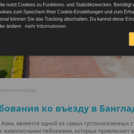
хню и
te nutzt Cookies zu Funktions- und Statistikzwecken. Benötigt
едие!
okies zum Speichern Ihrer Cookie-Einstellungen und zum Erhalt
onal können Sie das Tracking abschalten. Du kannst diese Eins
eder ändern
mehr Informationen
РЕБОВАНИЯ К ВЪЕЗДУ
ду
бования ко въезду в Бангл
зии, является одной из самых густонаселенных ст
кже живописными пейзажами, которые привлекают 