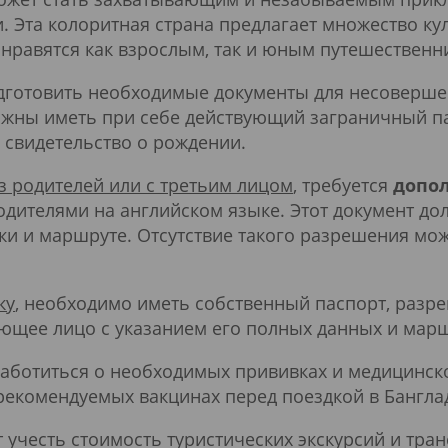
 Эта колоритная страна предлагает множество к
нравятся как взрослым, так и юным путешественн
дготовить необходимые документы для несоверш
олжны иметь при себе действующий заграничный п
е свидетельство о рождении.
з родителей или с третьим лицом
, требуется
допо
одителями на английском языке. Этот документ д
и и маршруте. Отсутствие такого разрешения мож
ку
, необходимо иметь собственный паспорт, разре
ющее лицо с указанием его полных данных и марш
аботиться о необходимых прививках и медицинско
рекомендуемых вакцинах перед поездкой в Бангла
учесть стоимость туристических экскурсий и тра