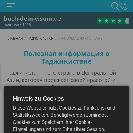
€
buch-dein-visum
.de
начиная с 1998
ГЛАВНАЯ
ТАДЖИКИСТАН
ИНФОРМАЦИЯ О СТРАНЕ
Информация о стране
Полезная информация о
Таджикистане
Таджикистан — это страна в Центральной
Азии, которая поражает своей красотой и
самобытностью. Расположенный в
предгорьях Памира и Тянь-Шаня, он
Hinweis zu Cookies
привлекает туристов величественными
Diese Webseite nutzt Cookies zu Funktions- und
горами, живописными озёрами и реками.
Statistikzwecken. Benötigt werden zumindest
Таджикистан
Представьте себе: вы стоите на краю ущелья,
Cookies zum Speichern Ihrer Cookie-
воздух пропитан ароматом горных трав, а
Einstellungen und zum Erhalt ihrer Session.