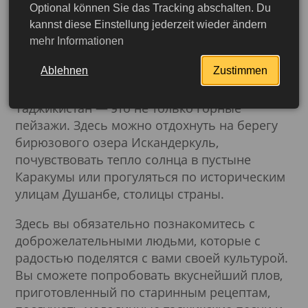
перед вами раскинулась панорама
Optional können Sie das Tracking abschalten. Du
kannst diese Einstellung jederzeit wieder ändern
заснеженных вершин, коснувшихся неба.
Это
mehr Informationen
Памир — «Крыша мира», где время течёт
медленно, а природа очаровывает своей
Ablehnen
Zustimmen
нетронутой красотой.
Таджикистан — это не только горные
пейзажи. Здесь можно отдохнуть на берегу
бирюзового озера Искандеркуль,
почувствовать тепло солнца в пустыне
Каракумы или прогуляться по историческим
улицам Душанбе, столицы страны.
Здесь вы обязательно познакомитесь с
доброжелательными людьми, которые с
радостью поделятся с вами своей культурой.
Вы сможете попробовать вкуснейший плов,
приготовленный по старинным рецептам,