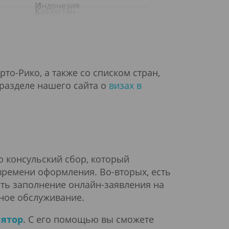
Индонезия
Казахстан
Кения
Конго
Кыргызстан
Ливан
Макао
Мальдивы
Молдова
Науру
Ниуэ
Остров Норфолк
о-Рико, а также со списком стран,
 разделе нашего сайта о
визах в
Острова Тёркс и Кайкос
ея
Парагвай
Румыния
пи
Саудовская Аравия
Сейшельские острова
н
Сент-Китс и Невис
Суринам
Токелау
Туркменистан
Уоллис и Футуна
Фолклендские острова
о консульский сбор, который
Чад
 времени оформления. Во-вторых, есть
Экваториальная Гвинея
ть заполнение онлайн-заявления на
Южный Судан
ное обслуживание.
а
лятор
. С его помощью вы сможете