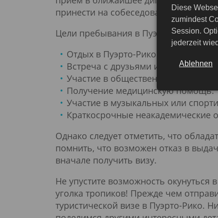
прием в ближайшее дипломатическое
Diese Websei
принести на собеседование вместе 
zumindest Co
Session. Opti
Цели пребывания в Пуэрто-Рико по т
jederzeit wi
Отдых в Пуэрто-Рико и путешестви
Ablehnen
Встреча с друзьями или семьей.
Участие в общественных мероприя
Получение медицинскую помощь.
Участие в музыкальных или спортив
Краткосрочные неакадемические о
Однако следует отметить, что облад
помнить, что возможен отказ в выда
вначале получить визу.
Не упустите возможность окунуться 
уголка тропиков! Прежде чем отправ
туристической визе в Пуэрто-Рико. Н
поделимся другими интересными дет