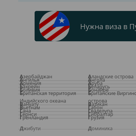
Нужна виза в П
Азербайджан
Аландские острова
Ангилья
Ангола
Армения
Аруба
Бахрейн
Беларусь
Боливия
Бонайре
Британская территория
Британские Виргинские
Индийского океана
острова
Вануату
Ватикан
Вьетнам
Габон
Гана
Гваделупа
Гернси
Гибралтар
Гренландия
Грузия
Джибути
Доминика