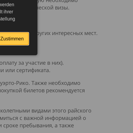
ю форму, которую необходимо
 werden
 для туристической визы.
 ihrer
tellung
ельностей и других интересных мест.
Zustimmen
лату за участие в них).
и или сертификата.
Пуэрто-Рико. Также необходимо
покупкой билетов рекомендуется
иколепными видами этого райского
комиться с важной информацией о
и сроке пребывания, а также