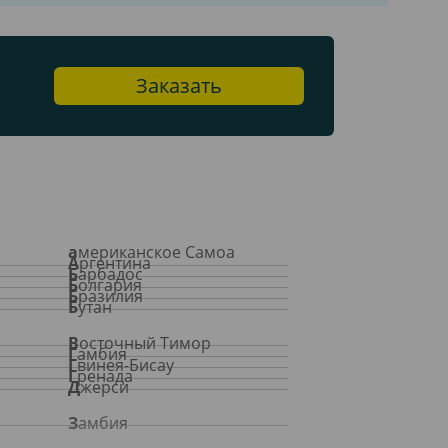
Заказать
американское Самоа
Аргентина
Барбадос
Болгария
Бразилия
Бутан
Восточный Тимор
Гамбия
Гвинея-Бисау
Гренада
Джерси
Замбия