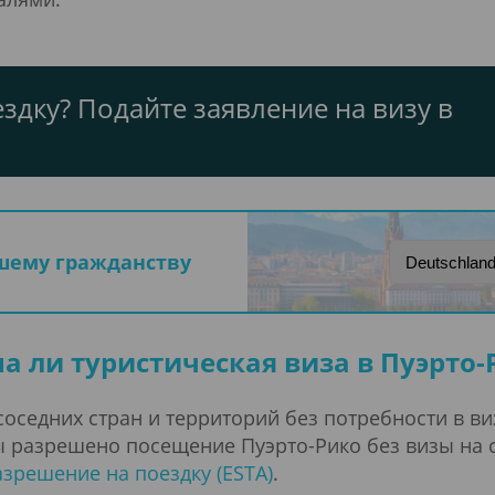
здку? Подайте заявление на визу в
ашему гражданству
а ли туристическая виза в Пуэрто-
соседних стран и территорий без потребности в в
 разрешено посещение Пуэрто-Рико без визы на ср
зрешение на поездку (ESTA)
.