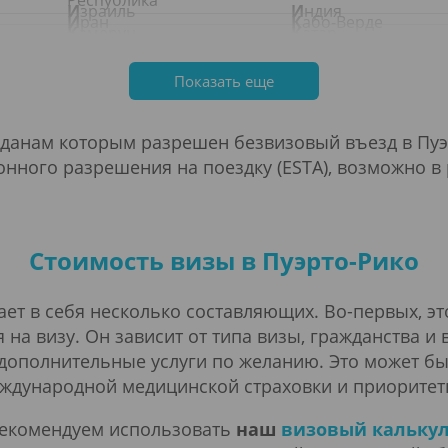
Республика
Израиль
Индия
Иран
Кабо-Верде
Камерун
Катар
Колумбия
Коморские острова
Куба
Кувейт
Лесото
Либерия
Мадагаскар
Майотта
Показать еще
Малайзия
Мали
Мексика
Мозамбик
Мьянма
Намибия
Нигерия
Никарагуа
Оман
Остров Мэн
данам которым разрешен безвизовый въезд в Пуэрт
онного разрешения на поездку (ESTA), возможно в
ны
Острова Кука
Острова Питкэрн
итория
Панама
Папуа - Новая Гвин
Российская Федерация
Руанда
Санкт-Люсия
Сан-Томе и Принси
Северная Корея
Северные Марианские
острова
Сен-Мартен
Сен-Пьер и Микело
Стоимость визы в Пуэрто-Рико
Соломоновы острова
Судан
Таиланд
Танзания
Тувалу
Тунис
Узбекистан
Украина
Фиджи
Филиппины
ет в себя несколько составляющих. Во-первых, эт
незия
Хорватия
Центрально-Африканская
 на визу. Он зависит от типа визы, гражданства и
Республика
Майен
Шри-Ланка
Эквадор
дополнительные услуги по желанию. Это может бы
Южная Африка
Южная Георгия и Южные
еждународной медицинской страховки и приоритет
Сандвичевы остров
рекомендуем использовать
наш
визовый кальку