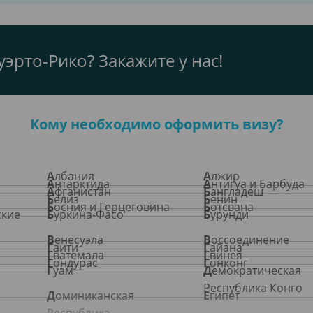
уэрто-Рико? Закажите у нас!
Кому необходимо оформить визу?
Албания
Алжир
Антарктида
Антигуа и Барбуда
Афганистан
Бангладеш
Белиз
Бенин
Босния и Герцеговина
Ботсвана
Буркина-Фасо
Бурунди
Венесуэла
Воссоединение
Гаити
Гайана
Гватемала
Гвинея
Гондурас
Гонконг
Гуам
Демократическая
Республика Конго
Доминиканская
Египет