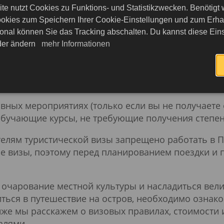
 представительство США и заполнить консульску
te nutzt Cookies zu Funktions- und Statistikzwecken. Benötigt
с соответствующими подтверждающими документами
okies zum Speichern Ihrer Cookie-Einstellungen und zum Erhalt
onal können Sie das Tracking abschalten. Du kannst diese Eins
уристической визе могут быть следующими:
eder ändern
mehr Informationen
е по стране с посещением городов, достопримечат
тиях, организуемых различными организациями.
ных мероприятиях (только если вы не получаете оп
бучающие курсы, не требующие получения степен
ателям туристической визы запрещено работать в 
че визы, поэтому перед планированием поездки и 
в очарование местной культуры и насладиться вел
иться в путешествие на остров, необходимо озна
иже мы расскажем о визовых правилах, стоимости 
алями.