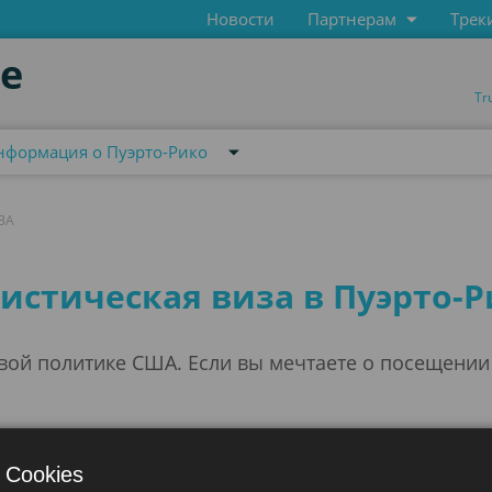
Новости
Партнерам
Трек
de
Tr
нформация о Пуэрто-Рико
ЗА
а
истическая виза в Пуэрто-
вой политике США. Если вы мечтаете о посещении 
щимся содружеством Соединенных Штатов, следова
лучения американской туристической визы B2. Для
 Cookies