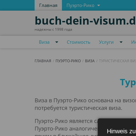
Главная
Пуэрто-Рико
buch-dein-visum.
надежны с 1998 года
Виза
Стоимость
Услуги
И
ГЛАВНАЯ
ПУЭРТО-РИКО
ВИЗА
ТУРИСТИЧЕСКАЯ ВИ
Туристическая виз
Тур
Виза в Пуэрто-Рико основана на визо
потребуется туристическая виза.
Пуэрто-Рико является самоуправляю
Пуэрто-Рико аналогичен процессу по
Hinweis zu