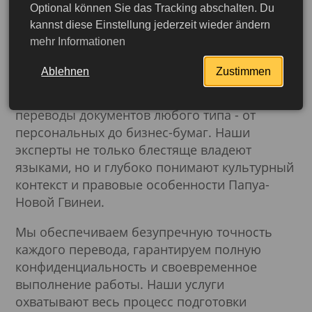
Optional können Sie das Tracking abschalten. Du
учреждениями Папуа-Новой Гвинеи.
Папуа - Новая Гвинея
kannst diese Einstellung jederzeit wieder ändern
mehr Informationen
Наш коллектив опытных лингвистов
специализируется на переводах с и на
Ablehnen
Zustimmen
официальные языки Папуа-Новой Гвинеи.
Мы предоставляем
качественные
переводы документов любого типа - от
персональных до бизнес-бумаг. Наши
эксперты не только блестяще владеют
языками, но и глубоко понимают культурный
контекст и правовые особенности Папуа-
Новой Гвинеи.
Мы обеспечиваем безупречную точность
каждого перевода, гарантируем полную
конфиденциальность и своевременное
выполнение работы. Наши услуги
охватывают весь процесс подготовки