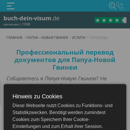
€
buch-dein-visum
.de
начиная с 1998
ГЛАВНАЯ
ПАПУА - НОВАЯ ГВИНЕЯ
УСЛУГИ
ПЕРЕВОДЫ
Переводы
Профессиональный перевод
документов для Папуа-Новой
Гвинеи
Собираетесь в Папуа-Новую Гвинею
? Не
упустите из виду необходимость
правильного
перевода
документов. Для
Hinweis zu Cookies
использования в этом государстве многие
Diese Webseite nutzt Cookies zu Funktions- und
официальные бумаги нуждаются не просто в
Statistikzwecken. Benötigt werden zumindest
точном переводе, но и в его заверении. Это
Cookies zum Speichern Ihrer Cookie-
необходимый шаг для признания ваших
Einstellungen und zum Erhalt ihrer Session.
документов государственными органами и