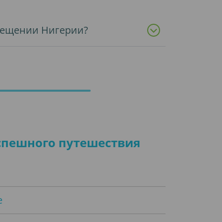
осещении Нигерии?
успешного путешествия
е