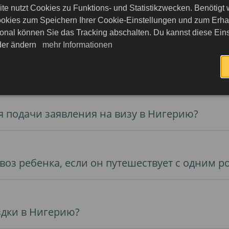
te nutzt Cookies zu Funktions- und Statistikzwecken. Benötigt
в Нигерию?
okies zum Speichern Ihrer Cookie-Einstellungen und zum Erhalt
onal können Sie das Tracking abschalten. Du kannst diese Eins
eder ändern
mehr Informationen
 получение электронной визы в Нигерию?
 подачи заявления на визу в Нигерию?
воз ребенка, если он путешествует с одним 
здки в Нигерию?