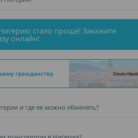
Нигерию стало проще! Закажите
зу онлайн!
ашему гражданству
игерии и где ее можно обменять?
ым транспортом в Нигерии?