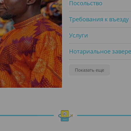
Посольство
Требования к въезду
Услуги
Нотариальное завер
Легализация
Показать еще
Переводы
Виза
Электронная виза