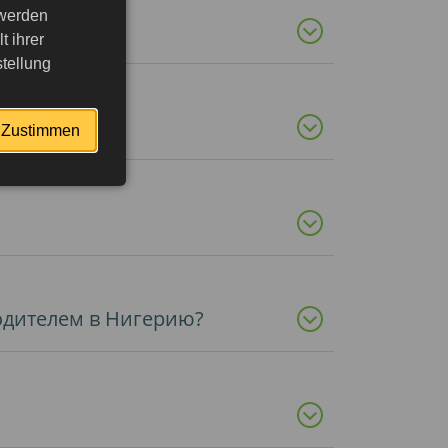
 werden
 ihrer
tellung
Zustimmen
родителем в Нигерию?