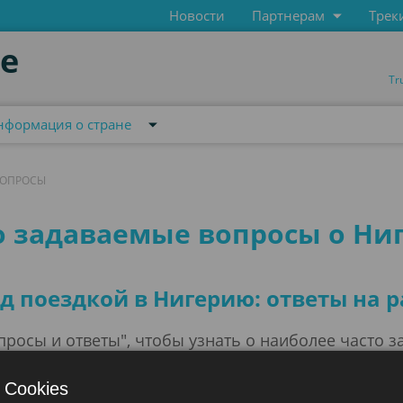
Новости
Партнерам
Трек
de
Tr
нформация о стране
ВОПРОСЫ
вопросы
о задаваемые вопросы о Ни
 поездкой в Нигерию: ответы на 
росы и ответы", чтобы узнать о наиболее часто 
изит в Нигерию.
 Cookies