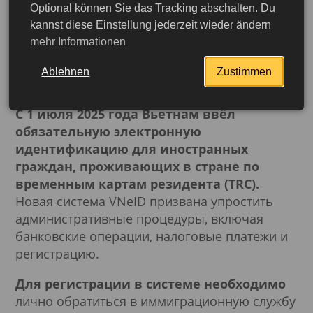
Optional können Sie das Tracking abschalten. Du
Вьетнам упрощает
kannst diese Einstellung jederzeit wieder ändern
mehr Informationen
жизнь владельцам TRC:
запущена система VNeID
Ablehnen
Zustimmen
С 1 июля 2025 года Вьетнам ввёл
обязательную электронную
идентификацию для иностранных
граждан, проживающих в стране по
временным картам резидента (TRC).
Новая система VNeID призвана упростить
административные процедуры, включая
банковские операции, налоговые платежи и
регистрацию.
Для регистрации в системе необходимо
Подробнее
лично обратиться в иммиграционную службу