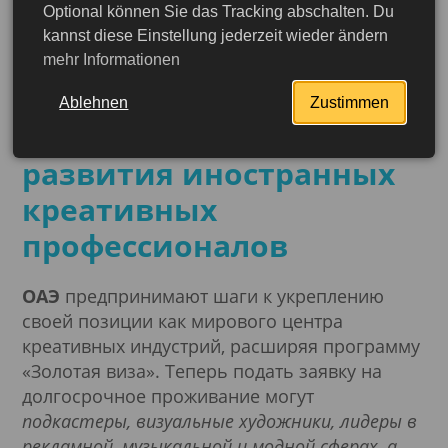
Optional können Sie das Tracking abschalten. Du
04.02.2025
kannst diese Einstellung jederzeit wieder ändern
ОАЭ: Дубай расширяет
mehr Informationen
программу «Золотая
Ablehnen
Zustimmen
виза» для роста и
развития иностранных
креативных
профессионалов
ОАЭ
предпринимают шаги к укреплению
своей позиции как мирового центра
креативных индустрий, расширяя программу
«Золотая виза». Теперь подать заявку на
долгосрочное проживание могут
подкастеры, визуальные художники, лидеры в
рекламной, музыкальной и модной сферах, а