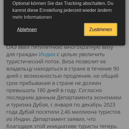
Optional können Sie das Tracking abschalten. Du
ОАЭ ввел пятилетнюю
kannst diese Einstellung jederzeit wieder ändern
mehr Informationen
многократную визу для
граждан Индии
Ablehnen
Zustimmen
ОАЭ ввел пятилетнюю многократную визу
для граждан
Индии
с целью увеличить
туристический поток. Виза позволит ее
владельцу находиться в стране в течение 90
дней с возможностью продления, но общий
срок пребывания в стране не должен
превышать 180 дней в году. Согласно
последним данным Департамента экономики
и туризма Дубая, с января по декабрь 2023
года Дубай посетили 2,46 миллиона туристов
из Индии. Департамент заявил, что
благодаря этой инициативе туристы теперь