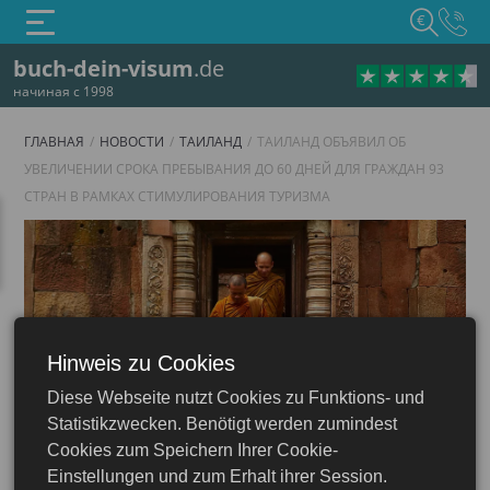
€
buch-dein-visum
.de
начиная с 1998
ГЛАВНАЯ
НОВОСТИ
ТАИЛАНД
ТАИЛАНД ОБЪЯВИЛ ОБ
УВЕЛИЧЕНИИ СРОКА ПРЕБЫВАНИЯ ДО 60 ДНЕЙ ДЛЯ ГРАЖДАН 93
СТРАН В РАМКАХ СТИМУЛИРОВАНИЯ ТУРИЗМА
Hinweis zu Cookies
Diese Webseite nutzt Cookies zu Funktions- und
Таиланд
Statistikzwecken. Benötigt werden zumindest
иланд онлайн: туристическая, e-Visa, бизнес
Cookies zum Speichern Ihrer Cookie-
Einstellungen und zum Erhalt ihrer Session.