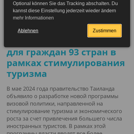
Optional können Sie das Tracking abschalten. Du
05.06.2024
kannst diese Einstellung jederzeit wieder ändern
Таиланд объявил об
mehr Informationen
увеличении срока
Ablehnen
Zustimmen
пребывания до 60 дней
для граждан 93 стран в
рамках стимулирования
туризма
В мае 2024 года правительство Таиланда
объявило о разработке новой программы
визовой политики, направленной на
стимулирование туризма и экономического
роста за счет привлечения большего числа
иностранных туристов. В рамках этой
Подробнее
программы власти вводят все более